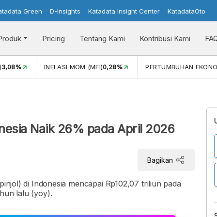
atadata Green
D-Insights
Katadata Insight Center
KatadataOto
Produk
Pricing
Tentang Kami
Kontribusi Kami
FA
)
3,08%
INFLASI MOM (MEI)
0,28%
PERTUMBUHAN EKONO
onesia Naik 26% pada April 2026
Bagikan
pinjol) di Indonesia mencapai Rp102,07 triliun pada
hun lalu (yoy).