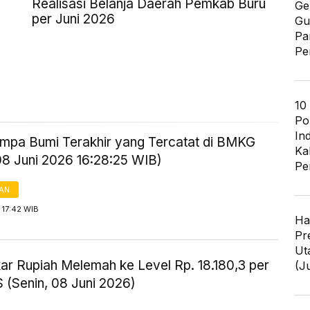
Realisasi Belanja Daerah Pemkab Buru
Ge
per Juni 2026
Gu
Pa
Pe
10
Po
In
mpa Bumi Terakhir yang Tercatat di BMKG
Ka
08 Juni 2026 16:28:25 WIB)
Pe
AN
 17:42 WIB
Ha
Pr
Ut
kar Rupiah Melemah ke Level Rp. 18.180,3 per
(J
 (Senin, 08 Juni 2026)