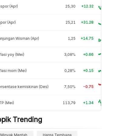
spor (Apr)
25,30
+12.32
por (Apr)
25,21
+31.28
njungan Wisman (Apr)
1,25
+14.75
flasi yoy (Mei)
3,08%
+0.66
flasi mom (Mei)
0,28%
+0.15
rsentase kemiskinan (Des)
7,50%
-0.75
TP (Mei)
113,79
+1.34
opik Trending
Minyak Mentah
Harga Tembaga