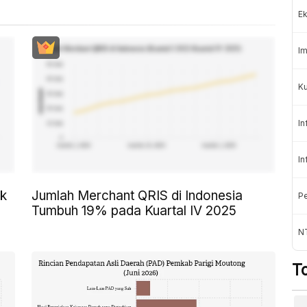
Ek
Im
Ku
In
In
k
Jumlah Merchant QRIS di Indonesia
Pe
Tumbuh 19% pada Kuartal IV 2025
N
T