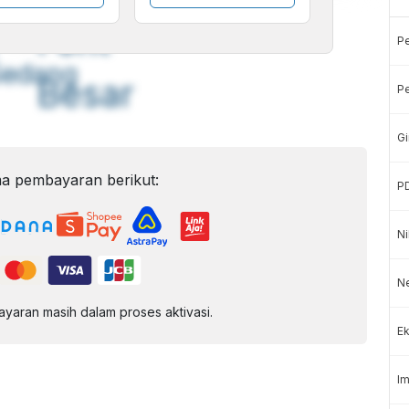
A
A
ont
Font
P
Sedang
Besar
Pe
Gi
a pembayaran berikut:
P
Ni
Ne
aran masih dalam proses aktivasi.
Ek
Im