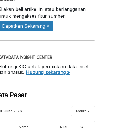
Silakan beli artikel ini atau berlangganan
untuk mengakses fitur sumber.
Dapatkan Sekarang »
KATADATA INSIGHT CENTER
Hubungi KIC untuk permintaan data, riset,
dan analisis.
Hubungi sekarang »
ata Pasar
08 June 2026
Makro
Nama
Nilai
%