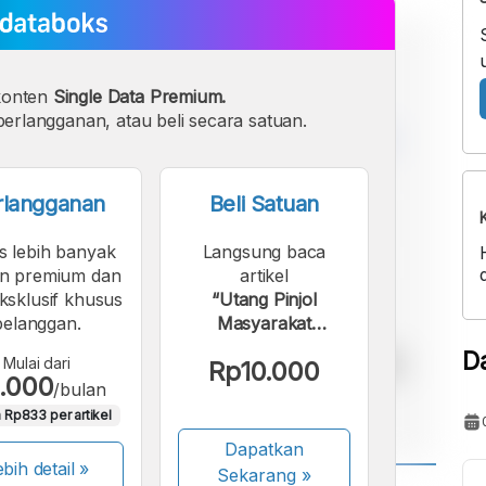
konten
Single Data Premium.
erlangganan, atau beli secara satuan.
rlangganan
Beli Satuan
s lebih banyak
Langsung baca
n premium dan
artikel
eksklusif khusus
“Utang Pinjol
pelanggan.
Masyarakat
Indonesia Naik 26%
D
Mulai dari
Rp10.000
pada April 2026”.
.000
/bulan
 Rp833 per artikel
Dapatkan
bih detail »
Sekarang
»