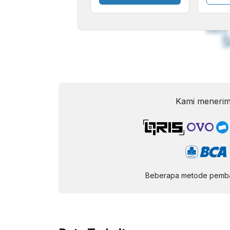
A
Font
F
Kecil
Kami menerim
Beberapa metode pembay