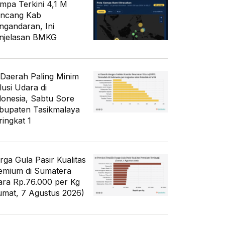
mpa Terkini 4,1 M
ncang Kab
ngandaran, Ini
njelasan BMKG
 Daerah Paling Minim
lusi Udara di
donesia, Sabtu Sore
bupaten Tasikmalaya
ringkat 1
rga Gula Pasir Kualitas
emium di Sumatera
ara Rp.76.000 per Kg
umat, 7 Agustus 2026)