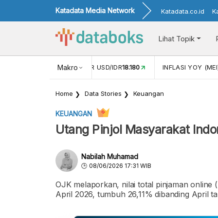
Katadata Media Network
Katadata.co.id
K
Lihat Topik
 (APR)
1,25
NILAI TUKAR USD/IDR
Makro
18.180
INFLASI YOY (MEI
Home
Data Stories
Keuangan
KEUANGAN
Utang Pinjol Masyarakat Ind
Nabilah Muhamad
08/06/2026 17:31 WIB
OJK melaporkan, nilai total pinjaman online (
April 2026, tumbuh 26,11% dibanding April ta