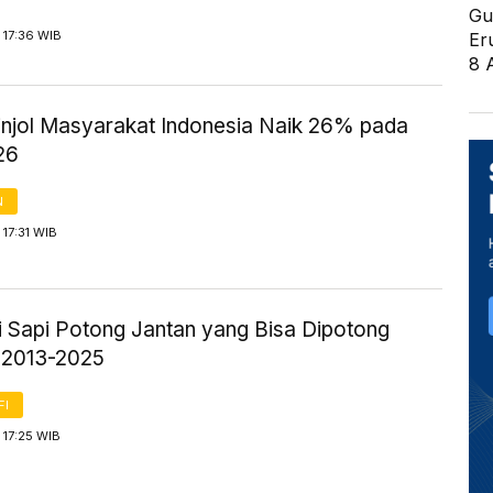
Gu
 17:36 WIB
Er
8 
injol Masyarakat Indonesia Naik 26% pada
26
N
17:31 WIB
i Sapi Potong Jantan yang Bisa Dipotong
 2013-2025
FI
 17:25 WIB