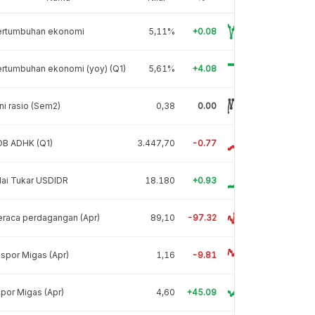
ertumbuhan ekonomi
5,11%
+0.08
rtumbuhan ekonomi (yoy) (Q1)
5,61%
+4.08
ni rasio (Sem2)
0,38
0.00
DB ADHK (Q1)
3.447,70
-0.77
lai Tukar USDIDR
18.180
+0.93
raca perdagangan (Apr)
89,10
-97.32
spor Migas (Apr)
1,16
-9.81
por Migas (Apr)
4,60
+45.09