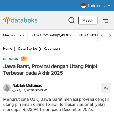
Indonesia
Masuk
Makro
17
2,42%
0,4
KAR USD/IDR
INFLASI YOY (APR)
INFLASI MOM (MAR)
Home
Data Stories
Keuangan
KEUANGAN
Jawa Barat, Provinsi dengan Utang Pinjol
Terbesar pada Akhir 2025
Nabilah Muhamad
24/04/2026 16:43 WIB
Menurut data OJK, Jawa Barat menjadi provinsi dengan
utang pinjaman online (pinjol) terbesar nasional, yakni
mencapai Rp23,94 triliun pada Desember 2025.