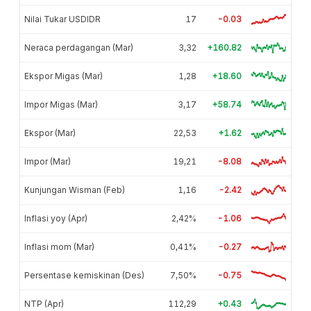
Nilai Tukar USDIDR
17
-0.03
Neraca perdagangan (Mar)
3,32
+160.82
Ekspor Migas (Mar)
1,28
+18.60
Impor Migas (Mar)
3,17
+58.74
Ekspor (Mar)
22,53
+1.62
Impor (Mar)
19,21
-8.08
Kunjungan Wisman (Feb)
1,16
-2.42
Inflasi yoy (Apr)
2,42%
-1.06
Inflasi mom (Mar)
0,41%
-0.27
Persentase kemiskinan (Des)
7,50%
-0.75
NTP (Apr)
112,29
+0.43