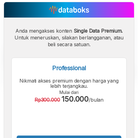
Anda mengakses konten
Single Data Premium.
Untuk meneruskan, silakan berlangganan, atau
beli secara satuan.
Professional
Nikmati akses premium dengan harga yang
lebih terjangkau.
Mulai dari
A
A
A
150.000
Rp300.000
/bulan
Font
Font
Font
Kecil
Sedang
Besar