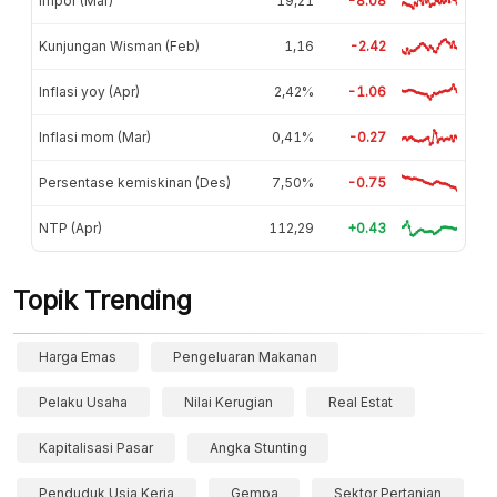
Impor (Mar)
19,21
-8.08
Kunjungan Wisman (Feb)
1,16
-2.42
Inflasi yoy (Apr)
2,42%
-1.06
Inflasi mom (Mar)
0,41%
-0.27
Persentase kemiskinan (Des)
7,50%
-0.75
NTP (Apr)
112,29
+0.43
Topik Trending
Harga Emas
Pengeluaran Makanan
Pelaku Usaha
Nilai Kerugian
Real Estat
Kapitalisasi Pasar
Angka Stunting
Penduduk Usia Kerja
Gempa
Sektor Pertanian