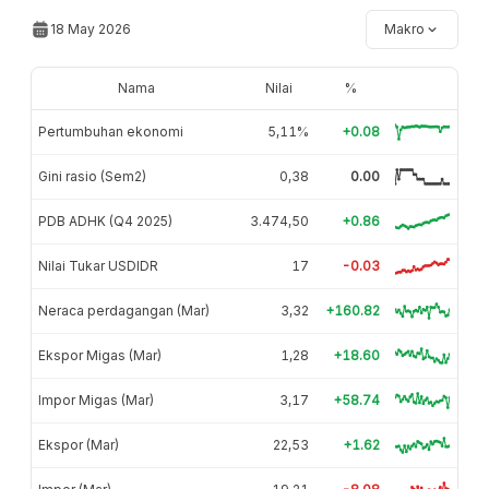
18 May 2026
Makro
Nama
Nilai
%
Pertumbuhan ekonomi
5,11%
+0.08
Gini rasio (Sem2)
0,38
0.00
PDB ADHK (Q4 2025)
3.474,50
+0.86
Nilai Tukar USDIDR
17
-0.03
Neraca perdagangan (Mar)
3,32
+160.82
Ekspor Migas (Mar)
1,28
+18.60
Impor Migas (Mar)
3,17
+58.74
Ekspor (Mar)
22,53
+1.62