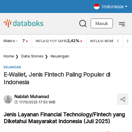
Indonesia
Masuk
Makro
17
2,42%
0,4
KAR USD/IDR
INFLASI YOY (APR)
INFLASI MOM (MAR)
Home
Data Stories
Keuangan
KEUANGAN
E-Wallet, Jenis Fintech Paling Populer di
Indonesia
Nabilah Muhamad
17/10/2025 17:50 WIB
Jenis Layanan Financial Technology/Fintech yang
Diketahui Masyarakat Indonesia (Juli 2025)