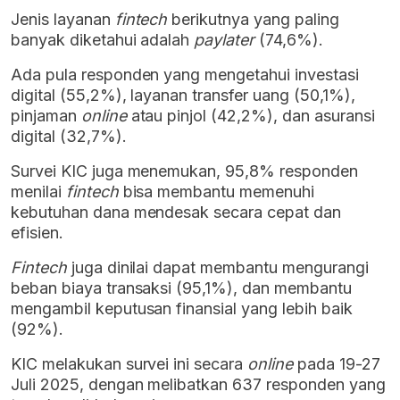
Jenis layanan
fintech
berikutnya yang paling
banyak diketahui adalah
paylater
(
74,6%).
Ada pula responden yang mengetahui investasi
digital (55,2%), layanan transfer uang (50,1%),
pinjaman
online
atau pinjol (42,2%), dan asuransi
digital (32,7%).
Survei KIC juga menemukan,
95,8% responden
menilai
fintech
bisa membantu memenuhi
kebutuhan dana mendesak secara cepat dan
efisien.
Fintech
juga dinilai dapat membantu mengurangi
beban biaya transaksi (95,1%), dan membantu
mengambil keputusan finansial yang lebih baik
(92%).
KIC melakukan survei ini secara
online
pada 19-27
Juli 2025, dengan melibatkan 637 responden yang