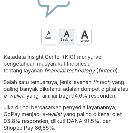
A
A
A
Kecil
Sedang
Besar
Katadata Insight Center (KIC) menyurvei
pengetahuan masyarakat Indonesia
tentang
layanan
financial technology
(
fintech
)
.
Salah satu temuannya, jenis layanan
fintech
yang
paling banyak diketahui adalah
dompet digital atau
e-wallet
, yang familiar bagi
94,6% responden.
Jika dirinci berdasarkan penyedia layanannya,
GoPay menjadi
e-wallet
yang paling dikenal oleh
93,8% responden, diikuti DANA 91,5%, dan
Shopee Pay 86,85%.