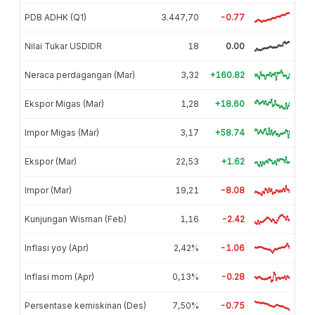
PDB ADHK (Q1)
3.447,70
-0.77
Nilai Tukar USDIDR
18
0.00
Neraca perdagangan (Mar)
3,32
+160.82
Ekspor Migas (Mar)
1,28
+18.60
Impor Migas (Mar)
3,17
+58.74
Ekspor (Mar)
22,53
+1.62
Impor (Mar)
19,21
-8.08
Kunjungan Wisman (Feb)
1,16
-2.42
Inflasi yoy (Apr)
2,42%
-1.06
Inflasi mom (Apr)
0,13%
-0.28
Persentase kemiskinan (Des)
7,50%
-0.75