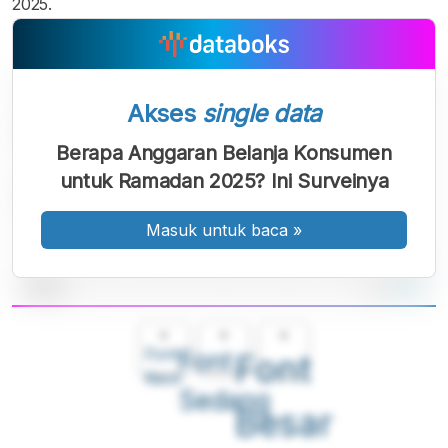
2025.
Akses
single data
Berapa Anggaran Belanja Konsumen
untuk Ramadan 2025? Ini Surveinya
Masuk untuk baca
»
A
A
A
Font
Font
Font
Kecil
Sedang
Besar