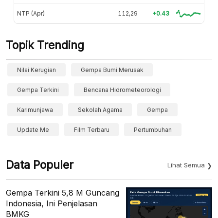
NTP (Apr)
112,29
+0.43
Topik Trending
Nilai Kerugian
Gempa Bumi Merusak
Gempa Terkini
Bencana Hidrometeorologi
Karimunjawa
Sekolah Agama
Gempa
Update Me
Film Terbaru
Pertumbuhan
Data Populer
Lihat Semua
Gempa Terkini 5,8 M Guncang
Indonesia, Ini Penjelasan
BMKG