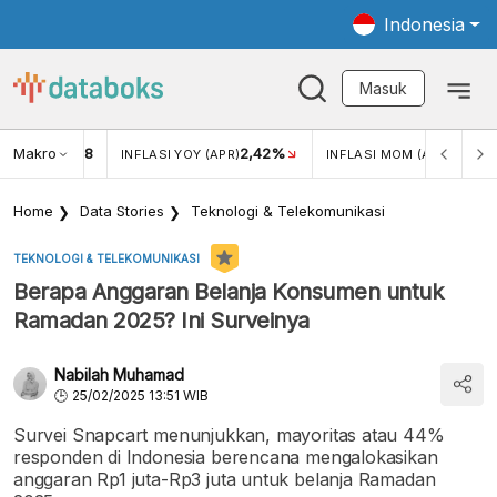
Indonesia
Masuk
Makro
18
2,42%
0,13%
KAR USD/IDR
INFLASI YOY (APR)
INFLASI MOM (APR)
Home
Data Stories
Teknologi & Telekomunikasi
TEKNOLOGI & TELEKOMUNIKASI
Berapa Anggaran Belanja Konsumen untuk
Ramadan 2025? Ini Surveinya
Nabilah Muhamad
25/02/2025 13:51 WIB
Survei Snapcart menunjukkan, mayoritas atau 44%
responden di Indonesia berencana mengalokasikan
anggaran Rp1 juta-Rp3 juta untuk belanja Ramadan