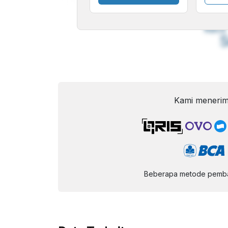
A
Font
F
Kecil
Kami menerim
Beberapa metode pembay