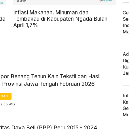
Inflasi Makanan, Minuman dan
Ge
da
Tembakau di Kabupaten Ngada Bulan
Se
April 1,7%
In
Ma
Ad
Di
Kua
Je
spor Benang Tenun Kain Tekstil dan Hasil
a Provinsi Jawa Tengah Februari 2026
In
NGAN
Ka
12:38 WIB
Ge
Mo
itas Daya Beli (PPP) Peru 2015 - 2024