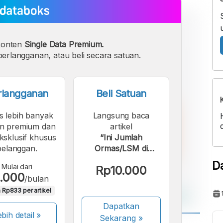
konten
Single Data Premium.
erlangganan, atau beli secara satuan.
rlangganan
Beli Satuan
s lebih banyak
Langsung baca
n premium dan
artikel
eksklusif khusus
“Ini Jumlah
pelanggan.
Ormas/LSM di
Indonesia hingga
D
Mulai dari
Rp10.000
2023”.
.000
/bulan
 Rp833 per artikel
Dapatkan
bih detail »
Sekarang
»