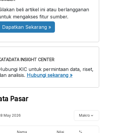
Silakan beli artikel ini atau berlangganan
untuk mengakses fitur sumber.
Dapatkan Sekarang »
KATADATA INSIGHT CENTER
Hubungi KIC untuk permintaan data, riset,
dan analisis.
Hubungi sekarang »
ata Pasar
18 May 2026
Makro
Nama
Nilai
%