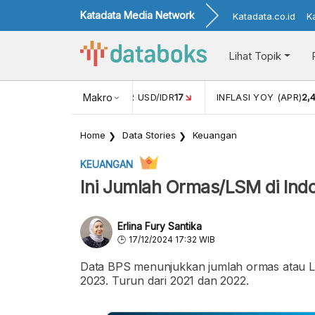
Katadata Media Network
Katadata.co.id
K
Lihat Topik
 (FEB)
1,16
NILAI TUKAR USD/IDR
Makro
17
INFLASI YOY (APR)
2,
Home
Data Stories
Keuangan
KEUANGAN
Ini Jumlah Ormas/LSM di Ind
Erlina Fury Santika
17/12/2024 17:32 WIB
Data BPS menunjukkan jumlah ormas atau LS
2023. Turun dari 2021 dan 2022.