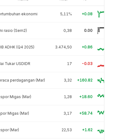
ertumbuhan ekonomi
5,11%
+0.08
ni rasio (Sem2)
0,38
0.00
DB ADHK (Q4 2025)
3.474,50
+0.86
lai Tukar USDIDR
17
-0.03
eraca perdagangan (Mar)
3,32
+160.82
spor Migas (Mar)
1,28
+18.60
por Migas (Mar)
3,17
+58.74
spor (Mar)
22,53
+1.62