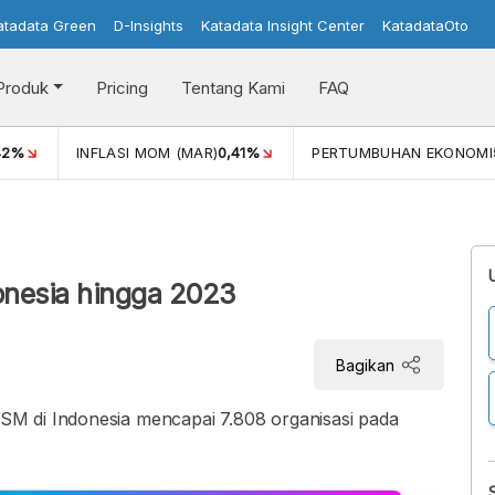
atadata Green
D-Insights
Katadata Insight Center
KatadataOto
Produk
Pricing
Tentang Kami
FAQ
42%
INFLASI MOM (MAR)
0,41%
PERTUMBUHAN EKONOMI
onesia hingga 2023
Bagikan
M di Indonesia mencapai 7.808 organisasi pada