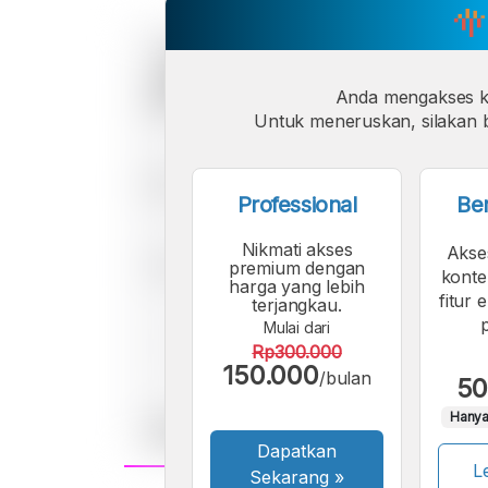
Anda mengakses 
Untuk meneruskan, silakan b
Professional
Be
Nikmati akses
Akse
premium dengan
konte
harga yang lebih
fitur 
terjangkau.
Mulai dari
Rp300.000
150.000
/bulan
50
Hanya
Dapatkan
Le
Sekarang
»