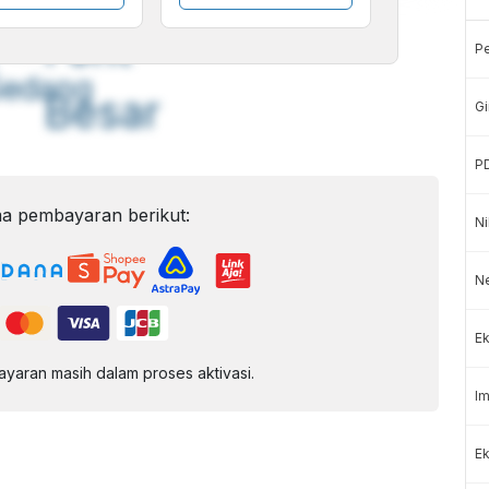
A
A
ont
Font
P
Sedang
Besar
Gi
P
a pembayaran berikut:
Ni
N
Ek
aran masih dalam proses aktivasi.
Im
Ek