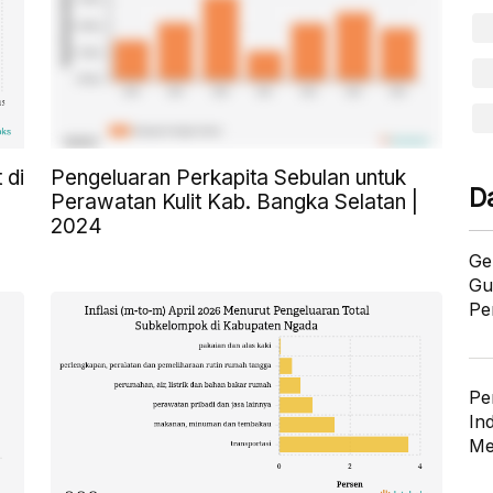
 di
Pengeluaran Perkapita Sebulan untuk
D
Perawatan Kulit Kab. Bangka Selatan |
2024
Ge
Gu
Pe
Pe
In
Me