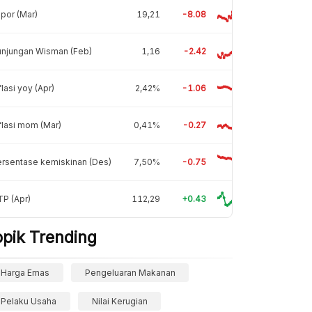
por (Mar)
19,21
-8.08
unjungan Wisman (Feb)
1,16
-2.42
flasi yoy (Apr)
2,42%
-1.06
flasi mom (Mar)
0,41%
-0.27
rsentase kemiskinan (Des)
7,50%
-0.75
P (Apr)
112,29
+0.43
opik Trending
Harga Emas
Pengeluaran Makanan
Pelaku Usaha
Nilai Kerugian