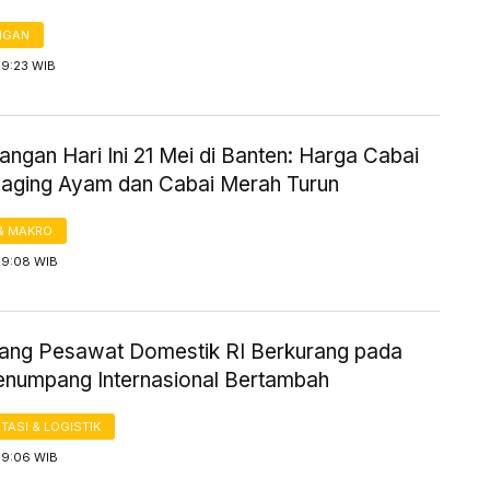
NGAN
19:23 WIB
ngan Hari Ini 21 Mei di Banten: Harga Cabai
Daging Ayam dan Cabai Merah Turun
& MAKRO
19:08 WIB
ng Pesawat Domestik RI Berkurang pada
enumpang Internasional Bertambah
ASI & LOGISTIK
19:06 WIB