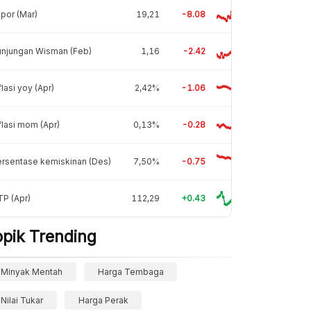
por (Mar)
19,21
-8.08
unjungan Wisman (Feb)
1,16
-2.42
flasi yoy (Apr)
2,42%
-1.06
flasi mom (Apr)
0,13%
-0.28
rsentase kemiskinan (Des)
7,50%
-0.75
P (Apr)
112,29
+0.43
opik Trending
Minyak Mentah
Harga Tembaga
Nilai Tukar
Harga Perak