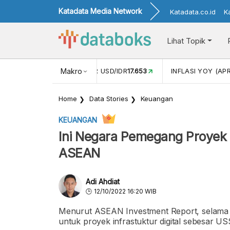
Katadata Media Network
Katadata.co.id
K
Lihat Topik
 (FEB)
1,16
NILAI TUKAR USD/IDR
Makro
17.653
INFLASI YOY (APR
Home
Data Stories
Keuangan
KEUANGAN
Ini Negara Pemegang Proyek In
ASEAN
Adi Ahdiat
12/10/2022 16:20 WIB
Menurut ASEAN Investment Report, selama p
untuk proyek infrastuktur digital sebesar US$4