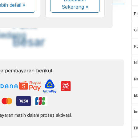
bih detail »
Sekarang
»
A
A
P
ont
Font
Gi
Sedang
Besar
P
Ni
a pembayaran berikut:
N
Ek
Im
aran masih dalam proses aktivasi.
Ek