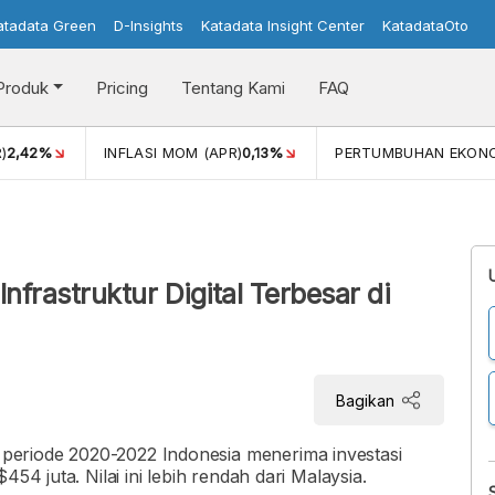
atadata Green
D-Insights
Katadata Insight Center
KatadataOto
Produk
Pricing
Tentang Kami
FAQ
)
2,42%
INFLASI MOM (APR)
0,13%
PERTUMBUHAN EKON
frastruktur Digital Terbesar di
Bagikan
eriode 2020-2022 Indonesia menerima investasi
54 juta. Nilai ini lebih rendah dari Malaysia.