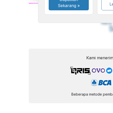
Le
Sekarang
»
A
Font
F
Kecil
Kami menerim
Beberapa metode pembay