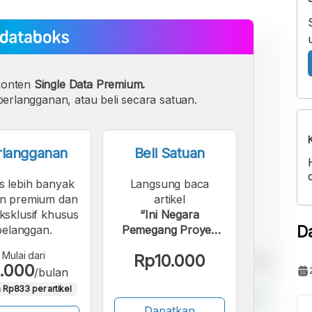
konten
Single Data Premium.
erlangganan, atau beli secara satuan.
rlangganan
Beli Satuan
s lebih banyak
Langsung baca
n premium dan
artikel
eksklusif khusus
“Ini Negara
D
pelanggan.
Pemegang Proyek
Infrastruktur Digital
Mulai dari
Rp10.000
Terbesar di ASEAN”.
.000
/bulan
 Rp833 per artikel
Dapatkan