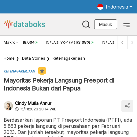
Indonesia
Masuk
Makro
18.004
3,08%
UKAR USD/IDR
INFLASI YOY (MEI)
INFLASI MOM (MEI)
Home
Data Stories
Ketenagakerjaan
KETENAGAKERJAAN
Mayoritas Pekerja Langsung Freeport di
Indonesia Bukan dari Papua
Cindy Mutia Annur
15/11/2023 20:14 WIB
Berdasarkan laporan PT Freeport Indonesia (PTFI), ada
5.863 pekerja langsung di perusahaan per Februari
2023. Dari jumlah tersebut, mayoritas pekerja langsung