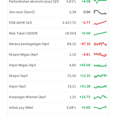
Pertumbuhan ekonomi (yoy) (Q1)
5,61%
+4.08
Gini rasio (Sem2)
0,38
0.00
PDB ADHK (Q1)
3.447,70
-0.77
Nilai Tukar USDIDR
18.004
+0.09
Neraca perdagangan (Apr)
89,10
-97.32
Ekspor Migas (Apr)
1,16
-9.81
Impor Migas (Apr)
4,60
+45.09
Ekspor (Apr)
25,30
+12.32
Impor (Apr)
25,21
+31.28
Kunjungan Wisman (Apr)
1,25
+14.75
Inflasi yoy (Mei)
3,08%
+0.66