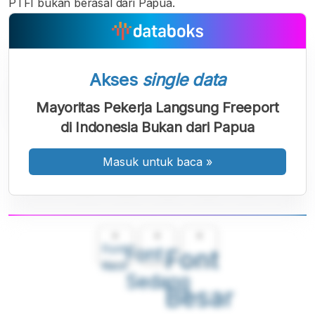
PTFI bukan berasal dari Papua.
Akses
single data
Mayoritas Pekerja Langsung Freeport
di Indonesia Bukan dari Papua
Masuk untuk baca
»
A
A
A
Font
Font
Font
Kecil
Sedang
Besar