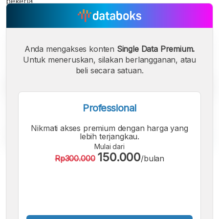
pekerja.
Anda mengakses konten
Single Data Premium.
Untuk meneruskan, silakan berlangganan, atau
beli secara satuan.
Professional
Nikmati akses premium dengan harga yang
lebih terjangkau.
Mulai dari
150.000
Rp300.000
/bulan
A
A
A
Font
Font
Font
Kecil
Sedang
Besar