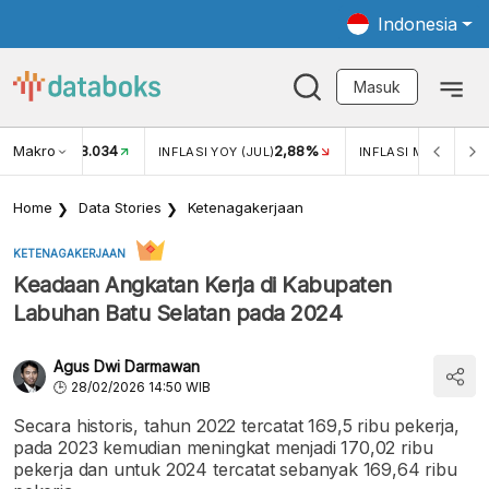
Indonesia
Masuk
Makro
18.034
2,88%
KAR USD/IDR
INFLASI YOY (JUL)
INFLASI MOM (JUL)
Home
Data Stories
Ketenagakerjaan
KETENAGAKERJAAN
Keadaan Angkatan Kerja di Kabupaten
Labuhan Batu Selatan pada 2024
Agus Dwi Darmawan
28/02/2026 14:50 WIB
Secara historis, tahun 2022 tercatat 169,5 ribu pekerja,
pada 2023 kemudian meningkat menjadi 170,02 ribu
pekerja dan untuk 2024 tercatat sebanyak 169,64 ribu