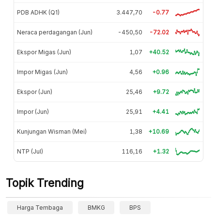
PDB ADHK (Q1)
3.447,70
-0.77
Neraca perdagangan (Jun)
-450,50
-72.02
Ekspor Migas (Jun)
1,07
+40.52
Impor Migas (Jun)
4,56
+0.96
Ekspor (Jun)
25,46
+9.72
Impor (Jun)
25,91
+4.41
Kunjungan Wisman (Mei)
1,38
+10.69
NTP (Jul)
116,16
+1.32
Topik Trending
Harga Tembaga
BMKG
BPS