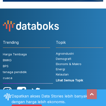
Trending
Topik
Agroindustri
Harga Tembaga
Demografi
BMKG
Ekonomi & Makro
BPS
Energi
tenaga pendidik
Kelautan
cuaca
Lihat Semua Topik
Dapatkan akses Data Stories lebih banyak
dengan harga lebih ekonomis.