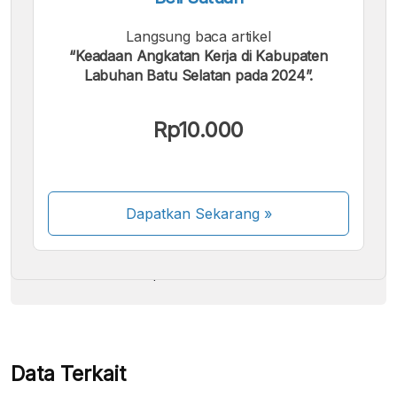
Langsung baca artikel
“Keadaan Angkatan Kerja di Kabupaten
Labuhan Batu Selatan pada 2024”.
Kami menerima pembayaran berikut:
Rp10.000
Dapatkan Sekarang
»
Beberapa metode pembayaran masih dalam
proses aktivasi.
Data Terkait