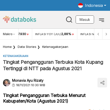
Indonesia
Masuk
Makro
17.930
2,88%
-
KAR USD/IDR
INFLASI YOY (JUL)
INFLASI MOM (JUL)
Home
Data Stories
Ketenagakerjaan
KETENAGAKERJAAN
Tingkat Pengangguran Terbuka Kota Kupang
Tertinggi di NTT pada Agustus 2021
Monavia Ayu Rizaty
18/11/2021 10:30 WIB
Tingkat Pengangguran Terbuka Menurut
Kabupaten/Kota (Agustus 2021)