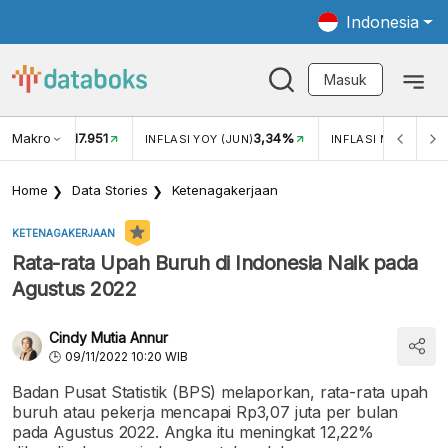
Indonesia
Masuk
Makro
17.951
3,34%
UKAR USD/IDR
INFLASI YOY (JUN)
INFLASI MOM (MEI)
Home
Data Stories
Ketenagakerjaan
KETENAGAKERJAAN
Rata-rata Upah Buruh di Indonesia Naik pada
Agustus 2022
Cindy Mutia Annur
09/11/2022 10:20 WIB
Badan Pusat Statistik (BPS) melaporkan, rata-rata upah
buruh atau pekerja mencapai Rp3,07 juta per bulan
pada Agustus 2022. Angka itu meningkat 12,22%