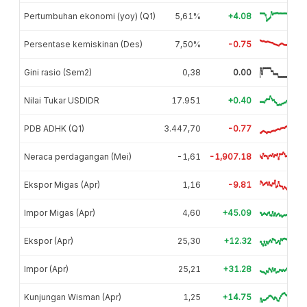
Pertumbuhan ekonomi (yoy) (Q1)
5,61%
+4.08
Persentase kemiskinan (Des)
7,50%
-0.75
Gini rasio (Sem2)
0,38
0.00
Nilai Tukar USDIDR
17.951
+0.40
PDB ADHK (Q1)
3.447,70
-0.77
Neraca perdagangan (Mei)
-1,61
-1,907.18
Ekspor Migas (Apr)
1,16
-9.81
Impor Migas (Apr)
4,60
+45.09
Ekspor (Apr)
25,30
+12.32
Impor (Apr)
25,21
+31.28
Kunjungan Wisman (Apr)
1,25
+14.75