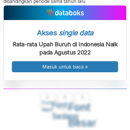
dibandingkan periode sama tahun lalu
Akses
single data
Rata-rata Upah Buruh di Indonesia Naik
pada Agustus 2022
Masuk untuk baca
»
A
A
A
Font
Font
Font
Kecil
Sedang
Besar