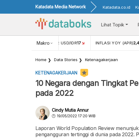
Katadata Media Network
Katadata.co.id
K
Lihat Topik
 (FEB)
1,16
NILAI TUKAR USD/IDR
Makro
17
INFLASI YOY (APR)
2,
Home
Data Stories
Ketenagakerjaan
KETENAGAKERJAAN
10 Negara dengan Tingkat Pe
pada 2022
Cindy Mutia Annur
19/05/2022 17:20 WIB
Laporan World Population Review menunjukk
pengangguran tertinggi di dunia pada 2022.