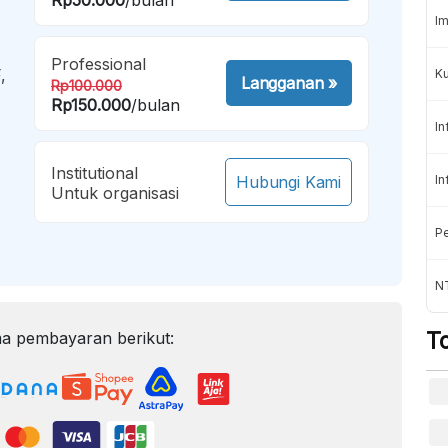
Im
Professional
,
K
Langganan
»
Rp100.000
Rp150.000
/bulan
In
Institutional
Hubungi Kami
In
Untuk organisasi
Pe
NT
T
a pembayaran berikut: