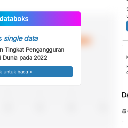
s
single data
n Tingkat Pengangguran
di Dunia pada 2022
k untuk baca
»
D