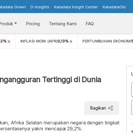
atadata Green
D-Insights
Katadata Insight Center
KatadataOto
Produk
Pricing
Tentang Kami
FAQ
42%
INFLASI MOM (APR)
0,13%
PERTUMBUHAN EKONOMI
ngangguran Tertinggi di Dunia
Bagikan
an, Afrika Selatan merupakan negara dengan tingkat
 Persentasenya yakni mencapai 29,2%.