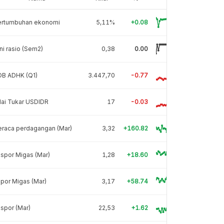
ertumbuhan ekonomi
5,11%
+0.08
ni rasio (Sem2)
0,38
0.00
DB ADHK (Q1)
3.447,70
-0.77
lai Tukar USDIDR
17
-0.03
eraca perdagangan (Mar)
3,32
+160.82
spor Migas (Mar)
1,28
+18.60
por Migas (Mar)
3,17
+58.74
spor (Mar)
22,53
+1.62