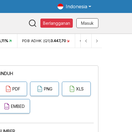
Indonesia
Berlangganan
Masuk
5,11%
PDB ADHK (Q1)
3.447,70
GINI RASIO (SEM2)
0,38
UNDUH
PDF
PNG
XLS
EMBED
SUMBER