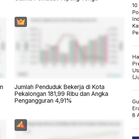
10
Po
In
Ka
Pe
Ha
Pr
Ut
(J
en
Jumlah Penduduk Bekerja di Kota
Pekalongan 181,99 Ribu dan Angka
Pengangguran 4,91%
Gu
Er
8 