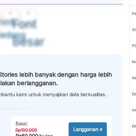
A
A
P
ont
Font
Gi
Sedang
Besar
P
Ni
tories lebih banyak dengan harga lebih
N
lakan berlangganan.
antu kami untuk menyajikan data berkualitas.
Ek
Im
Basic
Ek
Langganan
»
Rp100.000
Rp50.000
/bulan