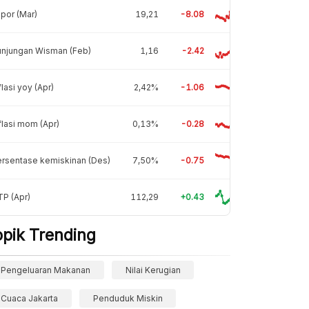
por (Mar)
19,21
-8.08
unjungan Wisman (Feb)
1,16
-2.42
flasi yoy (Apr)
2,42%
-1.06
flasi mom (Apr)
0,13%
-0.28
rsentase kemiskinan (Des)
7,50%
-0.75
P (Apr)
112,29
+0.43
opik Trending
Pengeluaran Makanan
Nilai Kerugian
Cuaca Jakarta
Penduduk Miskin