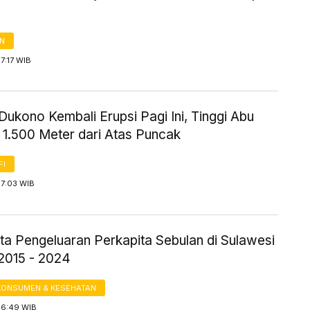
AN
7:17 WIB
ukono Kembali Erupsi Pagi Ini, Tinggi Abu
 1.500 Meter dari Atas Puncak
FI
 7:03 WIB
ta Pengeluaran Perkapita Sebulan di Sulawesi
2015 - 2024
KONSUMEN & KESEHATAN
 6:49 WIB