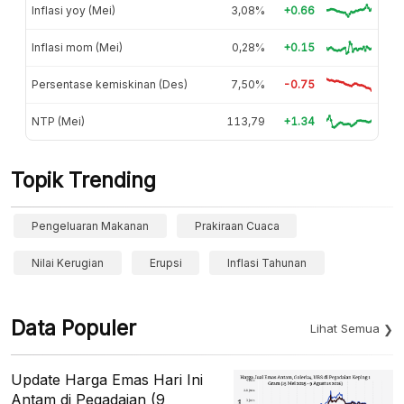
Inflasi yoy (Mei)
3,08%
+0.66
Inflasi mom (Mei)
0,28%
+0.15
Persentase kemiskinan (Des)
7,50%
-0.75
NTP (Mei)
113,79
+1.34
Topik Trending
Pengeluaran Makanan
Prakiraan Cuaca
Nilai Kerugian
Erupsi
Inflasi Tahunan
Data Populer
Lihat Semua
Update Harga Emas Hari Ini
Antam di Pegadaian (9