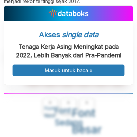
menjadi rekor tertinggi sejak 2017.
Akses
single data
Tenaga Kerja Asing Meningkat pada
2022, Lebih Banyak dari Pra-Pandemi
Masuk untuk baca
»
A
A
A
Font
Font
Font
Kecil
Sedang
Besar