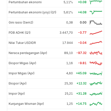
Pertumbuhan ekonomi
5,11%
+0.08
Pertumbuhan ekonomi (yoy) (Q1)
5,61%
+4.08
Gini rasio (Sem2)
0,38
0.00
PDB ADHK (Q1)
3.447,70
-0.77
Nilai Tukar USDIDR
17.944
-0.04
Neraca perdagangan (Apr)
89,10
-97.32
Ekspor Migas (Apr)
1,16
-9.81
Impor Migas (Apr)
4,60
+45.09
Ekspor (Apr)
25,30
+12.32
Impor (Apr)
25,21
+31.28
Kunjungan Wisman (Apr)
1,25
+14.75