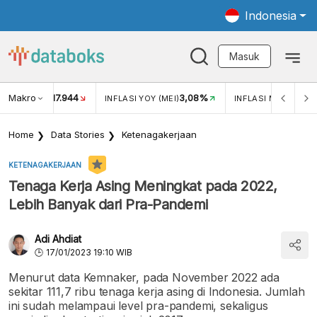
Indonesia
Masuk
Makro
17.944
3,08%
UKAR USD/IDR
INFLASI YOY (MEI)
INFLASI MOM (MEI)
Home
Data Stories
Ketenagakerjaan
KETENAGAKERJAAN
Tenaga Kerja Asing Meningkat pada 2022,
Lebih Banyak dari Pra-Pandemi
Adi Ahdiat
17/01/2023 19:10 WIB
Menurut data Kemnaker, pada November 2022 ada
sekitar 111,7 ribu tenaga kerja asing di Indonesia. Jumlah
ini sudah melampaui level pra-pandemi, sekaligus