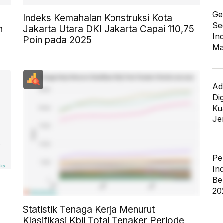
Ge
Indeks Kemahalan Konstruksi Kota
Se
n
Jakarta Utara DKI Jakarta Capai 110,75
In
Poin pada 2025
Ma
Ad
Di
Kua
Je
Pe
In
Be
20
Statistik Tenaga Kerja Menurut
Klasifikasi Kbji Total Tenaker Periode