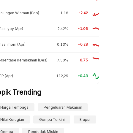
unjungan Wisman (Feb)
1,16
-2.42
flasi yoy (Apr)
2,42%
-1.06
flasi mom (Apr)
0,13%
-0.28
rsentase kemiskinan (Des)
7,50%
-0.75
P (Apr)
112,29
+0.43
opik Trending
Harga Tembaga
Pengeluaran Makanan
Nilai Kerugian
Gempa Terkini
Erupsi
Gempa
Penduduk Miskin