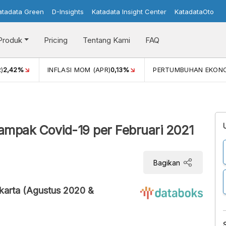
atadata Green
D-Insights
Katadata Insight Center
KatadataOto
Produk
Pricing
Tentang Kami
FAQ
)
2,42%
INFLASI MOM (APR)
0,13%
PERTUMBUHAN EKON
dampak Covid-19 per Februari 2021
Bagikan
karta (Agustus 2020 &