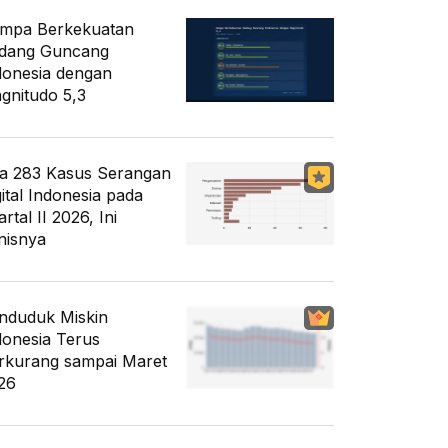
mpa Berkekuatan
dang Guncang
donesia dengan
gnitudo 5,3
a 283 Kasus Serangan
gital Indonesia pada
rtal II 2026, Ini
nisnya
nduduk Miskin
donesia Terus
rkurang sampai Maret
26