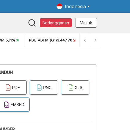
Indonesia
Berlangganan
Masuk
OMI
5,11%
PDB ADHK (Q1)
3.447,70
GINI RASIO (SEM2)
0,38
UNDUH
PDF
PNG
XLS
EMBED
SUMBER