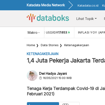
Katadata Media Network
Katadata.co.id
K
Lihat Topik
 (FEB)
1,16
NILAI TUKAR USD/IDR
Makro
17.653
INFLASI YOY (APR
Home
Data Stories
Ketenagakerjaan
KETENAGAKERJAAN
1,4 Juta Pekerja Jakarta Ter
Dwi Hadya Jayani
16/05/2021 15:00 WIB
Tenaga Kerja Terdampak Covid-19 di Ja
Februari 2021)