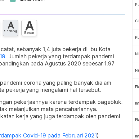
P
A
Gi
A
Sedang
Besar
P
atat, sebanyak 1,4 juta pekerja di Ibu Kota
Ni
19
. Jumlah pekerja yang terdampak pandemi
ibandingkan pada Agustus 2020 sebesar 1,97
N
pandemi corona yang paling banyak dialami
Ek
uta pekerja yang mengalami hal tersebut.
langan pekerjaannya karena terdampak pagebluk.
Im
idak melanjutkan mata pencahariannya.
gkatan kerja yang juga terdampak oleh pandemi
Ek
erdampak Covid-19 pada Februari 2021
)
Im