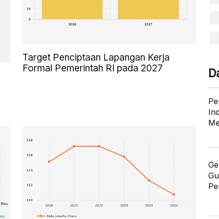
Target Penciptaan Lapangan Kerja
Formal Pemerintah RI pada 2027
D
Pe
In
Me
Ge
Gu
Pe