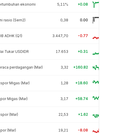
ertumbuhan ekonomi
5,11%
+0.08
ni rasio (Sem2)
0,38
0.00
DB ADHK (Q1)
3.447,70
-0.77
lai Tukar USDIDR
17.653
+0.31
eraca perdagangan (Mar)
3,32
+160.82
spor Migas (Mar)
1,28
+18.60
por Migas (Mar)
3,17
+58.74
spor (Mar)
22,53
+1.62
por (Mar)
19,21
-8.08