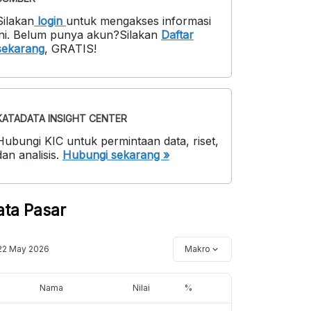
Silakan
login
untuk mengakses informasi
ni
.
Belum punya akun?
Silakan
Daftar
sekarang
,
GRATIS!
KATADATA INSIGHT CENTER
Hubungi KIC untuk permintaan data, riset,
dan analisis.
Hubungi sekarang »
ata Pasar
22 May 2026
Makro
Nama
Nilai
%