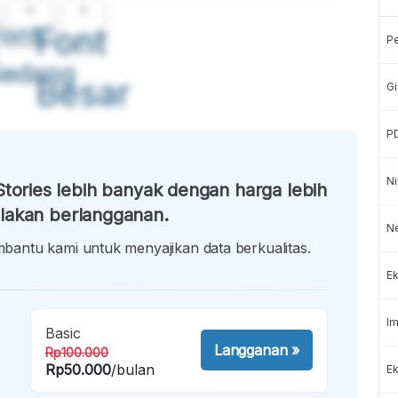
A
A
ont
Font
P
Sedang
Besar
Gi
P
Ni
tories lebih banyak dengan harga lebih
lakan berlangganan.
N
antu kami untuk menyajikan data berkualitas.
Ek
Im
Basic
Langganan
»
Rp100.000
Rp50.000
/bulan
Ek