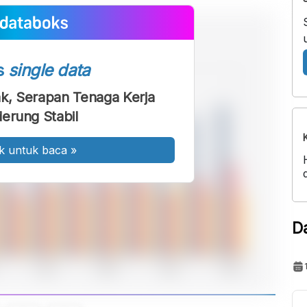
s
single data
ak, Serapan Tenaga Kerja
erung Stabil
k untuk baca
»
D