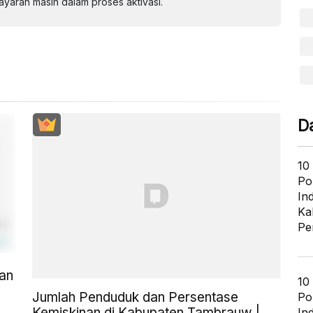
aran masih dalam proses aktivasi.
D
10
Po
In
Ka
Pe
an
10
Jumlah Penduduk dan Persentase
Po
Kemiskinan di Kabupaten Tambrauw |
In