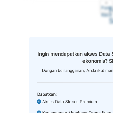
A
Font
F
Kecil
Ingin mendapatkan akses Data S
ekonomis? Si
Dengan berlangganan, Anda ikut memb
Dapatkan:
Akses Data Stories Premium
Kenyamanan Membaca Tanpa Iklan