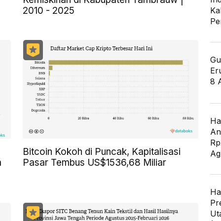
2010 - 2025
Ka
Pe
Gu
Er
8 
Ha
An
Rp
Bitcoin Kokoh di Puncak, Kapitalisasi
Ag
a
Pasar Tembus US$1536,68 Miliar
Ha
Pr
Ut