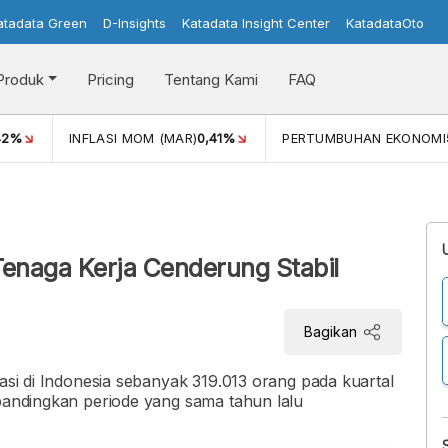
atadata Green
D-Insights
Katadata Insight Center
KatadataOto
Produk
Pricing
Tentang Kami
FAQ
42%
INFLASI MOM (MAR)
0,41%
PERTUMBUHAN EKONOMI
Tenaga Kerja Cenderung Stabil
Bagikan
tasi di Indonesia sebanyak 319.013 orang pada kuartal
ibandingkan periode yang sama tahun lalu