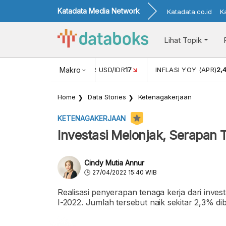
Katadata Media Network
Katadata.co.id
K
Lihat Topik
 (FEB)
1,16
NILAI TUKAR USD/IDR
Makro
17
INFLASI YOY (APR)
2,
Home
Data Stories
Ketenagakerjaan
KETENAGAKERJAAN
Investasi Melonjak, Serapan 
Cindy Mutia Annur
27/04/2022 15:40 WIB
Realisasi penyerapan tenaga kerja dari inves
I-2022. Jumlah tersebut naik sekitar 2,3% d