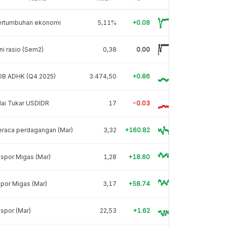
ertumbuhan ekonomi
5,11%
+0.08
ni rasio (Sem2)
0,38
0.00
DB ADHK (Q4 2025)
3.474,50
+0.86
lai Tukar USDIDR
17
-0.03
eraca perdagangan (Mar)
3,32
+160.82
spor Migas (Mar)
1,28
+18.60
por Migas (Mar)
3,17
+58.74
spor (Mar)
22,53
+1.62