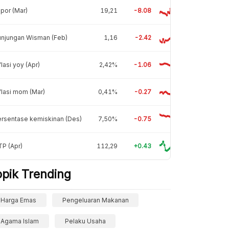
por (Mar)
19,21
-8.08
unjungan Wisman (Feb)
1,16
-2.42
flasi yoy (Apr)
2,42%
-1.06
flasi mom (Mar)
0,41%
-0.27
rsentase kemiskinan (Des)
7,50%
-0.75
P (Apr)
112,29
+0.43
opik Trending
Harga Emas
Pengeluaran Makanan
Agama Islam
Pelaku Usaha