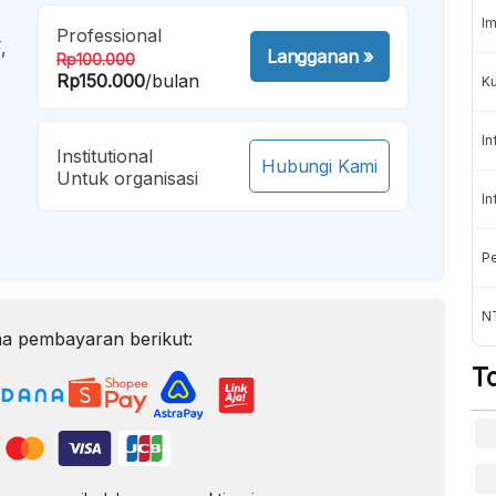
Im
Professional
,
Langganan
»
Rp100.000
Rp150.000
/bulan
K
In
Institutional
Hubungi Kami
Untuk organisasi
In
Pe
NT
a pembayaran berikut:
T