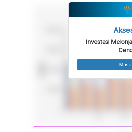
Akse
Investasi Melonj
Cend
Masu