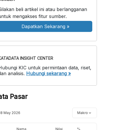
Silakan beli artikel ini atau berlangganan
untuk mengakses fitur sumber.
Dapatkan Sekarang
»
KATADATA INSIGHT CENTER
Hubungi KIC untuk permintaan data, riset,
dan analisis.
Hubungi sekarang »
ata Pasar
18 May 2026
Makro
Nama
Nilai
%