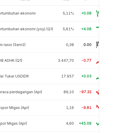
ertumbuhan ekonomi
5,11%
+0.08
rtumbuhan ekonomi (yoy) (Q1)
5,61%
+4.08
ni rasio (Sem2)
0,38
0.00
DB ADHK (Q1)
3.447,70
-0.77
lai Tukar USDIDR
17.957
+0.03
raca perdagangan (Apr)
89,10
-97.32
spor Migas (Apr)
1,16
-9.81
por Migas (Apr)
4,60
+45.09