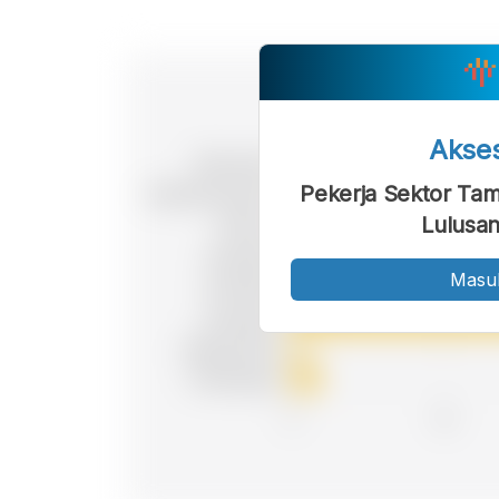
Akse
Pekerja Sektor Tam
Lulusa
Masu