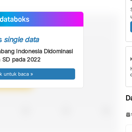
s
single data
bang Indonesia Didominasi
n SD pada 2022
k untuk baca
»
D