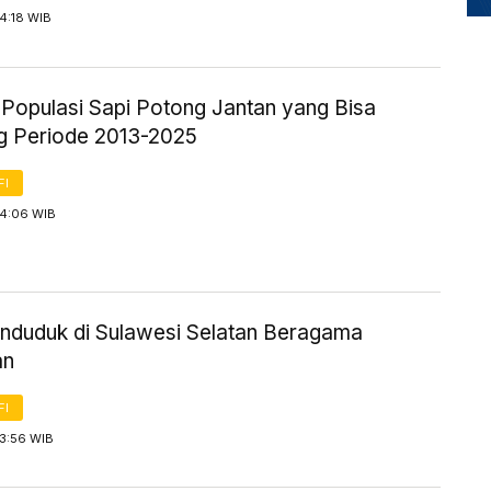
14:18 WIB
k Populasi Sapi Potong Jantan yang Bisa
g Periode 2013-2025
FI
14:06 WIB
nduduk di Sulawesi Selatan Beragama
an
FI
13:56 WIB