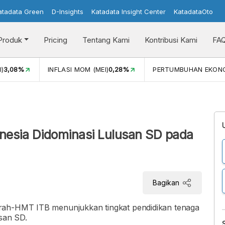
atadata Green
D-Insights
Katadata Insight Center
KatadataOto
Produk
Pricing
Tentang Kami
Kontribusi Kami
FA
)
3,08%
INFLASI MOM (MEI)
0,28%
PERTUMBUHAN EKON
nesia Didominasi Lulusan SD pada
Bagikan
rah-HMT ITB menunjukkan tingkat pendidikan tenaga
usan SD.