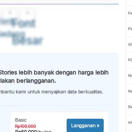
A
A
P
ont
Font
Pe
Sedang
Besar
Gi
P
tories lebih banyak dengan harga lebih
Ni
lakan berlangganan.
antu kami untuk menyajikan data berkualitas.
Ne
Ek
Basic
Im
Langganan
»
Rp100.000
Rp50.000
/bulan