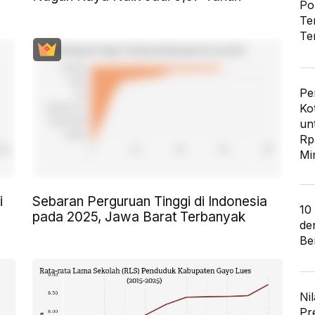
Po
Te
Te
Pe
Ko
un
Rp
Mi
i
Sebaran Perguruan Tinggi di Indonesia
10
pada 2025, Jawa Barat Terbanyak
de
Ber
Nil
Pr