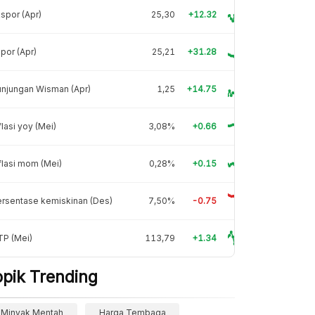
spor (Apr)
25,30
+12.32
por (Apr)
25,21
+31.28
njungan Wisman (Apr)
1,25
+14.75
flasi yoy (Mei)
3,08%
+0.66
flasi mom (Mei)
0,28%
+0.15
rsentase kemiskinan (Des)
7,50%
-0.75
TP (Mei)
113,79
+1.34
opik Trending
Minyak Mentah
Harga Tembaga