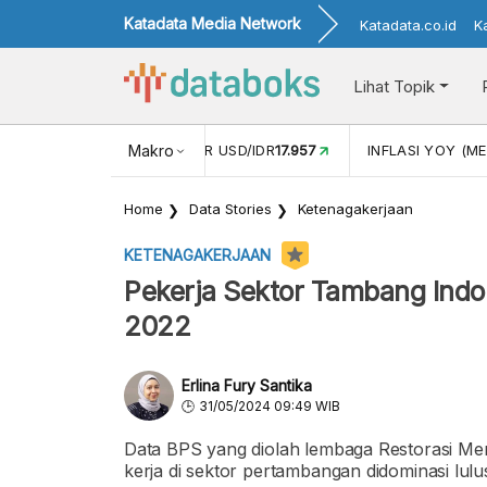
Katadata Media Network
Katadata.co.id
K
Lihat Topik
 (APR)
1,25
NILAI TUKAR USD/IDR
Makro
17.957
INFLASI YOY (MEI
Home
Data Stories
Ketenagakerjaan
KETENAGAKERJAAN
Pekerja Sektor Tambang Indo
2022
Erlina Fury Santika
31/05/2024 09:49 WIB
Data BPS yang diolah lembaga Restorasi Me
kerja di sektor pertambangan didominasi lul