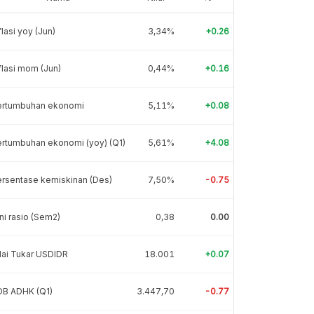
flasi yoy (Jun)
3,34%
+0.26
flasi mom (Jun)
0,44%
+0.16
ertumbuhan ekonomi
5,11%
+0.08
rtumbuhan ekonomi (yoy) (Q1)
5,61%
+4.08
rsentase kemiskinan (Des)
7,50%
-0.75
ni rasio (Sem2)
0,38
0.00
lai Tukar USDIDR
18.001
+0.07
DB ADHK (Q1)
3.447,70
-0.77