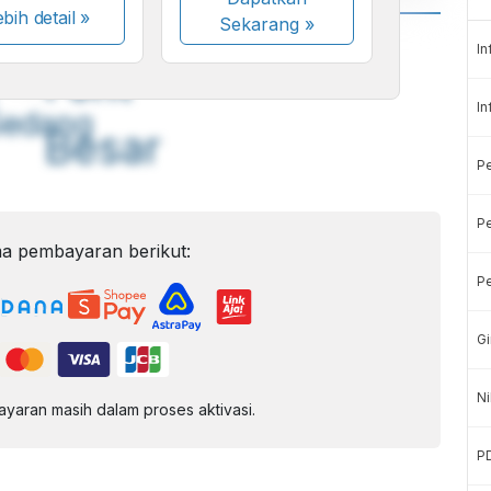
bih detail »
Sekarang
»
A
A
In
ont
Font
In
Sedang
Besar
P
Pe
a pembayaran berikut:
Pe
Gi
Ni
aran masih dalam proses aktivasi.
P