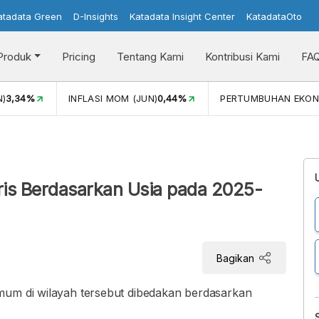
atadata Green
D-Insights
Katadata Insight Center
KatadataOto
Produk
Pricing
Tentang Kami
Kontribusi Kami
FA
N)
3,34%
INFLASI MOM (JUN)
0,44%
PERTUMBUHAN EKON
ris Berdasarkan Usia pada 2025-
Bagikan
mum di wilayah tersebut dibedakan berdasarkan