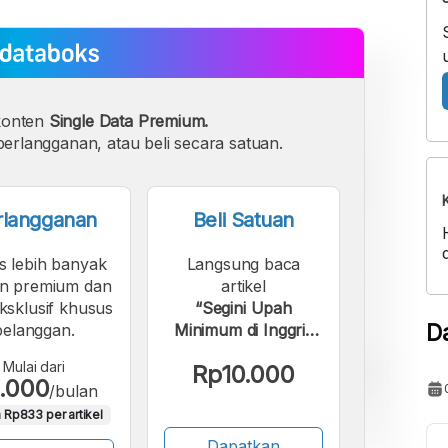
konten
Single Data Premium.
erlangganan, atau beli secara satuan.
rlangganan
Beli Satuan
s lebih banyak
Langsung baca
n premium dan
artikel
eksklusif khusus
“Segini Upah
D
pelanggan.
Minimum di Inggris
Berdasarkan Usia
Mulai dari
Rp10.000
pada 2025-2026”.
.000
/bulan
 Rp833 per artikel
Dapatkan