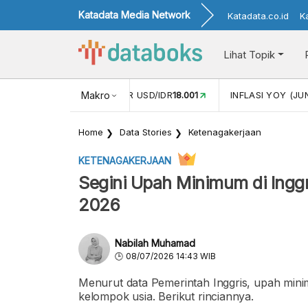
Katadata Media Network
Katadata.co.id
K
Lihat Topik
 (MEI)
1,38
NILAI TUKAR USD/IDR
Makro
18.001
INFLASI YOY (JU
Home
Data Stories
Ketenagakerjaan
KETENAGAKERJAAN
Segini Upah Minimum di Ingg
2026
Nabilah Muhamad
08/07/2026 14:43 WIB
Menurut data Pemerintah Inggris, upah mini
kelompok usia. Berikut rinciannya.