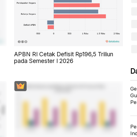
APBN RI Cetak Defisit Rp196,5 Triliun
pada Semester I 2026
D
Ge
Gu
Pe
Pe
In