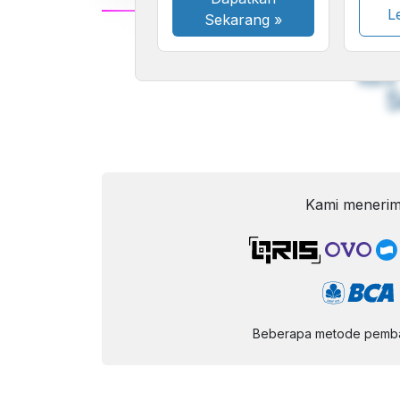
Le
Sekarang
»
A
Font
F
Kecil
Kami menerim
Beberapa metode pembay