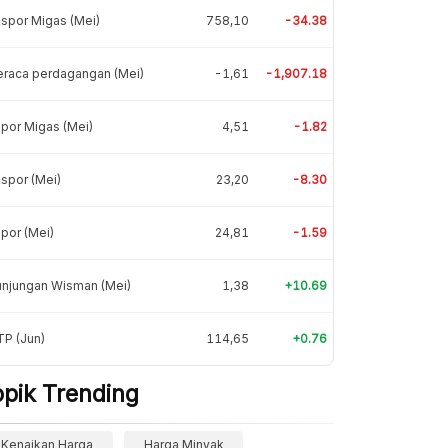
spor Migas (Mei)
758,10
-34.38
eraca perdagangan (Mei)
-1,61
-1,907.18
por Migas (Mei)
4,51
-1.82
spor (Mei)
23,20
-8.30
por (Mei)
24,81
-1.59
unjungan Wisman (Mei)
1,38
+10.69
P (Jun)
114,65
+0.76
opik Trending
Kenaikan Harga
Harga Minyak