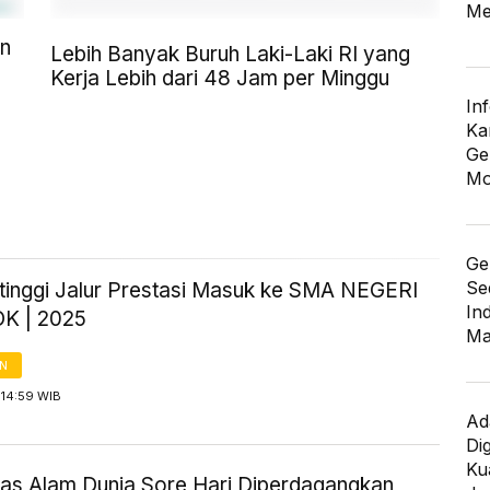
Me
en
Lebih Banyak Buruh Laki-Laki RI yang
Kerja Lebih dari 48 Jam per Minggu
In
Ka
Ge
Mo
Ge
Se
ertinggi Jalur Prestasi Masuk ke SMA NEGERI
In
K | 2025
Ma
AN
 14:59 WIB
Ad
Di
Kua
as Alam Dunia Sore Hari Diperdagangkan