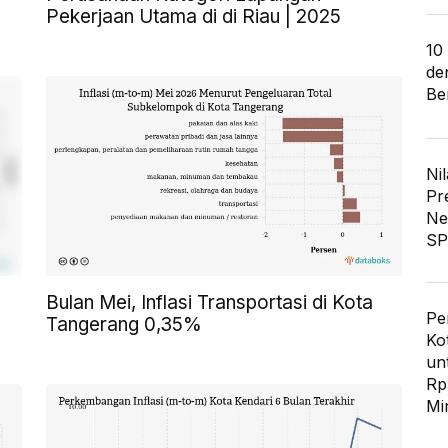
Pekerjaan Utama di di Riau | 2025
10
de
Ber
Nil
Pr
Ne
SP
Bulan Mei, Inflasi Transportasi di Kota
Pe
Tangerang 0,35%
Ko
un
Rp
Mi