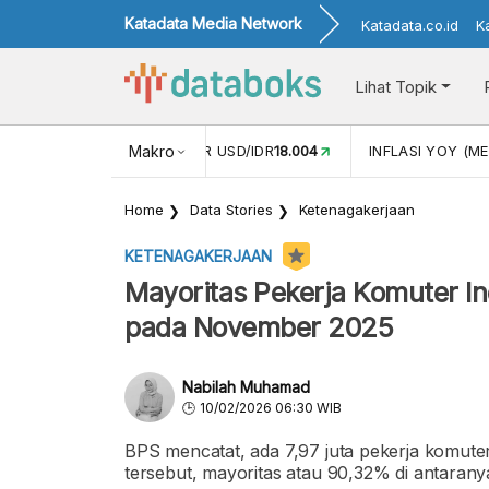
Katadata Media Network
Katadata.co.id
K
Lihat Topik
 (APR)
1,25
NILAI TUKAR USD/IDR
Makro
18.004
INFLASI YOY (ME
Home
Data Stories
Ketenagakerjaan
KETENAGAKERJAAN
Mayoritas Pekerja Komuter In
pada November 2025
Nabilah Muhamad
10/02/2026 06:30 WIB
BPS mencatat, ada 7,97 juta pekerja komute
tersebut, mayoritas atau 90,32% di antaran