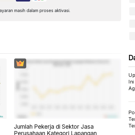
aran masih dalam proses aktivasi.
D
Up
In
Ag
Po
Te
Te
Jumlah Pekerja di Sektor Jasa
Perusahaan Kategori Lapangan