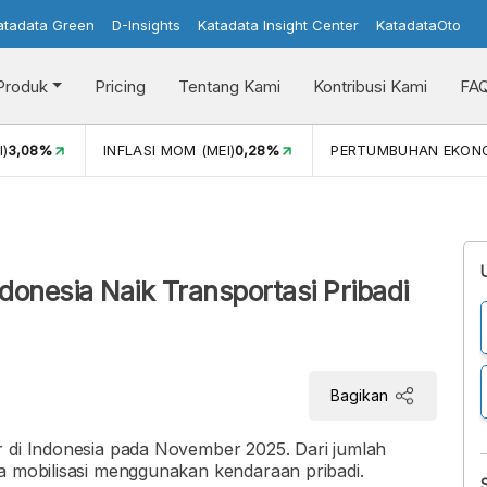
atadata Green
D-Insights
Katadata Insight Center
KatadataOto
Produk
Pricing
Tentang Kami
Kontribusi Kami
FA
I)
3,08%
INFLASI MOM (MEI)
0,28%
PERTUMBUHAN EKON
donesia Naik Transportasi Pribadi
Bagikan
r di Indonesia pada November 2025. Dari jumlah
ya mobilisasi menggunakan kendaraan pribadi.