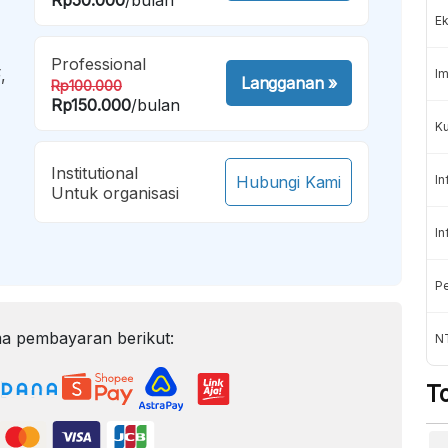
Ek
Professional
,
Im
Langganan
»
Rp100.000
Rp150.000
/bulan
Ku
Institutional
Hubungi Kami
In
Untuk organisasi
In
Pe
a pembayaran berikut:
N
T