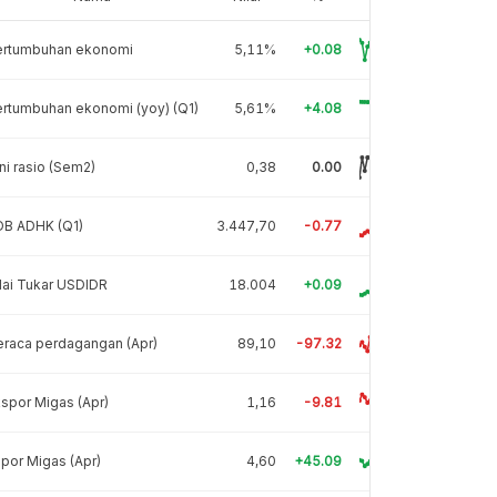
ertumbuhan ekonomi
5,11%
+0.08
rtumbuhan ekonomi (yoy) (Q1)
5,61%
+4.08
ni rasio (Sem2)
0,38
0.00
DB ADHK (Q1)
3.447,70
-0.77
lai Tukar USDIDR
18.004
+0.09
raca perdagangan (Apr)
89,10
-97.32
spor Migas (Apr)
1,16
-9.81
por Migas (Apr)
4,60
+45.09