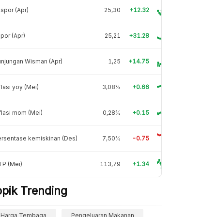
spor (Apr)
25,30
+12.32
por (Apr)
25,21
+31.28
njungan Wisman (Apr)
1,25
+14.75
flasi yoy (Mei)
3,08%
+0.66
flasi mom (Mei)
0,28%
+0.15
rsentase kemiskinan (Des)
7,50%
-0.75
TP (Mei)
113,79
+1.34
opik Trending
Harga Tembaga
Pengeluaran Makanan