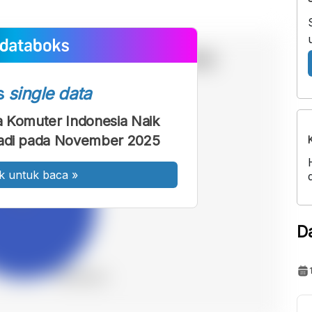
s
single data
a Komuter Indonesia Naik
badi pada November 2025
k untuk baca
»
D