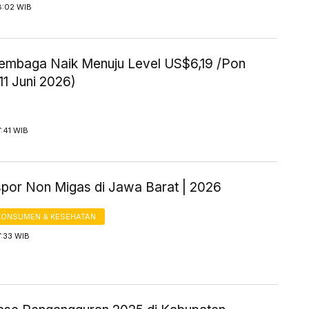
8:02 WIB
embaga Naik Menuju Level US$6,19 /Pon
11 Juni 2026)
7:41 WIB
kspor Non Migas di Jawa Barat | 2026
KONSUMEN & KESEHATAN
7:33 WIB