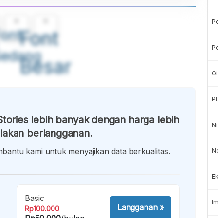
A
A
P
ont
Font
Pe
Sedang
Besar
Gi
P
tories lebih banyak dengan harga lebih
Ni
lakan berlangganan.
antu kami untuk menyajikan data berkualitas.
Ne
Ek
Basic
Im
Langganan
»
Rp100.000
Rp50.000
/bulan