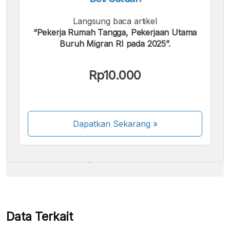
Langsung baca artikel
“Pekerja Rumah Tangga, Pekerjaan Utama
Buruh Migran RI pada 2025”.
Kami menerima pembayaran berikut:
Rp10.000
Dapatkan Sekarang
»
Beberapa metode pembayaran masih dalam
proses aktivasi.
Data Terkait