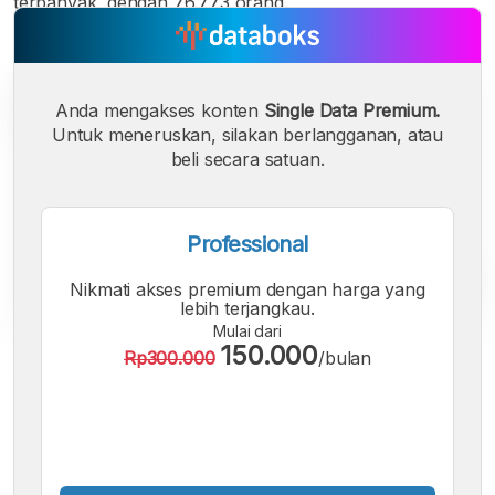
terbanyak, dengan 76.773 orang.
Anda mengakses konten
Single Data Premium.
Untuk meneruskan, silakan berlangganan, atau
beli secara satuan.
Professional
Nikmati akses premium dengan harga yang
lebih terjangkau.
Mulai dari
150.000
Rp300.000
/bulan
A
A
A
Font
Font
Font
Kecil
Sedang
Besar