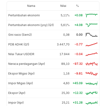
Nama
Nilai
%
Pertumbuhan ekonomi
5,11%
+0.08
Pertumbuhan ekonomi (yoy) (Q1)
5,61%
+4.08
Gini rasio (Sem2)
0,38
0.00
PDB ADHK (Q1)
3.447,70
-0.77
Nilai Tukar USDIDR
17.944
-0.04
Neraca perdagangan (Apr)
89,10
-97.32
Ekspor Migas (Apr)
1,16
-9.81
Impor Migas (Apr)
4,60
+45.09
Ekspor (Apr)
25,30
+12.32
Impor (Apr)
25,21
+31.28