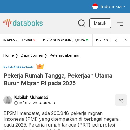
Indonesia
Masuk
Makro
17.944
3,08%
UKAR USD/IDR
INFLASI YOY (MEI)
INFLASI MOM (MEI)
Home
Data Stories
Ketenagakerjaan
KETENAGAKERJAAN
Pekerja Rumah Tangga, Pekerjaan Utama
Buruh Migran RI pada 2025
Nabilah Muhamad
15/01/2026 14:30 WIB
BP2MI mencatat, ada 296.948 pekerja migran
Indonesia (PMI) yang ditempatkan di berbagai negara
pada 2025. Pekerja rumah tangga (PRT) jadi profesi