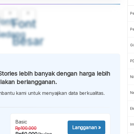
A
A
P
ont
Font
Pe
Sedang
Besar
Gi
P
tories lebih banyak dengan harga lebih
Ni
lakan berlangganan.
antu kami untuk menyajikan data berkualitas.
Ne
Ek
Basic
Im
Langganan
»
Rp100.000
Rp50.000
/bulan