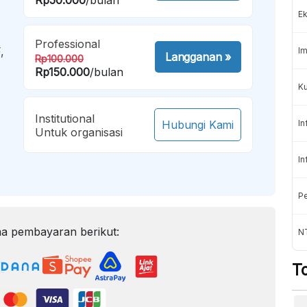
Ek
Professional
,
Im
Langganan
»
Rp100.000
Rp150.000
/bulan
Ku
Institutional
Hubungi Kami
In
Untuk organisasi
In
Pe
a pembayaran berikut:
N
T