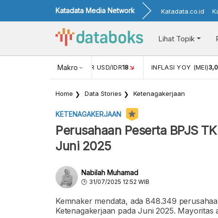
Katadata Media Network
Katadata.co.id
K
Lihat Topik
 (APR)
1,25
NILAI TUKAR USD/IDR
Makro
18
INFLASI YOY (MEI)
3,
Home
Data Stories
Ketenagakerjaan
KETENAGAKERJAAN
Perusahaan Peserta BPJS TK 
Juni 2025
Nabilah Muhamad
31/07/2025 12:52 WIB
Kemnaker mendata, ada 848.349 perusahaan 
Ketenagakerjaan pada Juni 2025. Mayorita