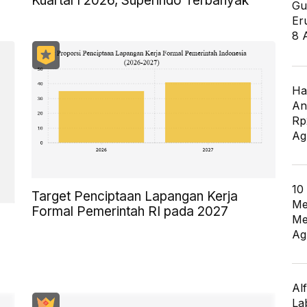
Kuartal I 2026, Superindo Terbanyak
Gu
Er
8 
Ha
An
Rp
Ag
10
Target Penciptaan Lapangan Kerja
Me
Formal Pemerintah RI pada 2027
Me
Ag
Al
La