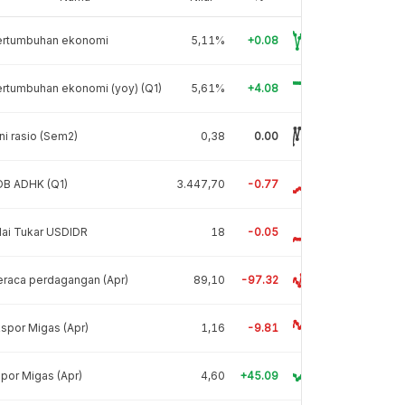
ertumbuhan ekonomi
5,11%
+0.08
rtumbuhan ekonomi (yoy) (Q1)
5,61%
+4.08
ni rasio (Sem2)
0,38
0.00
DB ADHK (Q1)
3.447,70
-0.77
lai Tukar USDIDR
18
-0.05
raca perdagangan (Apr)
89,10
-97.32
spor Migas (Apr)
1,16
-9.81
por Migas (Apr)
4,60
+45.09