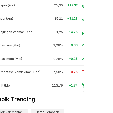
spor (Apr)
25,30
+12.32
por (Apr)
25,21
+31.28
njungan Wisman (Apr)
1,25
+14.75
flasi yoy (Mei)
3,08%
+0.66
flasi mom (Mei)
0,28%
+0.15
rsentase kemiskinan (Des)
7,50%
-0.75
TP (Mei)
113,79
+1.34
opik Trending
Minyak Mentah
Harga Tembaga