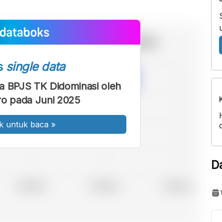
s
single data
a BPJS TK Didominasi oleh
ro pada Juni 2025
k untuk baca
»
D