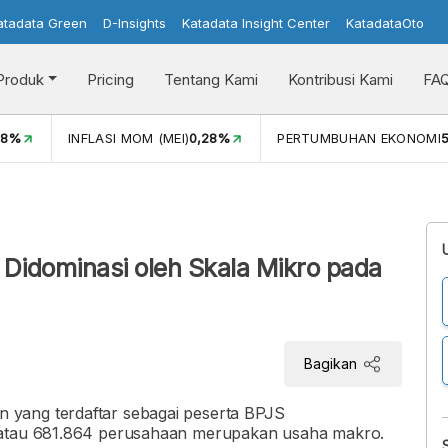
atadata Green
D-Insights
Katadata Insight Center
KatadataOto
Produk
Pricing
Tentang Kami
Kontribusi Kami
FA
08%
INFLASI MOM (MEI)
0,28%
PERTUMBUHAN EKONOMI
5
Didominasi oleh Skala Mikro pada
Bagikan
yang terdaftar sebagai peserta BPJS
s atau 681.864 perusahaan merupakan usaha makro.