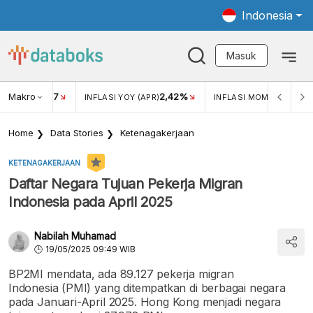
Indonesia
Masuk
Makro
17
2,42%
0,4
KAR USD/IDR
INFLASI YOY (APR)
INFLASI MOM (MAR)
Home
Data Stories
Ketenagakerjaan
KETENAGAKERJAAN
Daftar Negara Tujuan Pekerja Migran
Indonesia pada April 2025
Nabilah Muhamad
19/05/2025 09:49 WIB
BP2MI mendata, ada 89.127 pekerja migran
Indonesia (PMI) yang ditempatkan di berbagai negara
pada Januari-April 2025. Hong Kong menjadi negara