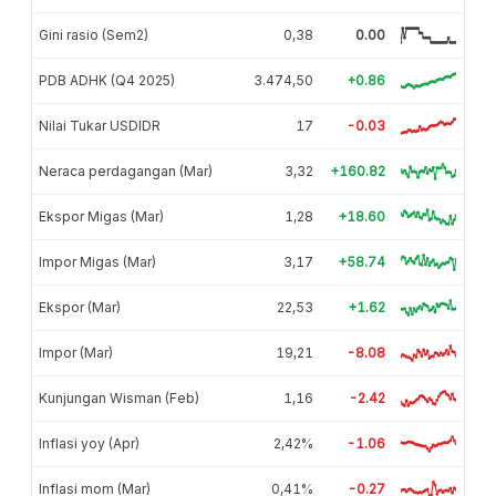
Gini rasio (Sem2)
0,38
0.00
PDB ADHK (Q4 2025)
3.474,50
+0.86
Nilai Tukar USDIDR
17
-0.03
Neraca perdagangan (Mar)
3,32
+160.82
Ekspor Migas (Mar)
1,28
+18.60
Impor Migas (Mar)
3,17
+58.74
Ekspor (Mar)
22,53
+1.62
Impor (Mar)
19,21
-8.08
Kunjungan Wisman (Feb)
1,16
-2.42
Inflasi yoy (Apr)
2,42%
-1.06
Inflasi mom (Mar)
0,41%
-0.27