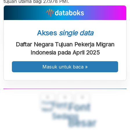
tujuan utama bagi 27.978 PMI.
Akses
single data
Daftar Negara Tujuan Pekerja Migran
Indonesia pada April 2025
Masuk untuk baca
»
A
A
A
Font
Font
Font
Kecil
Sedang
Besar