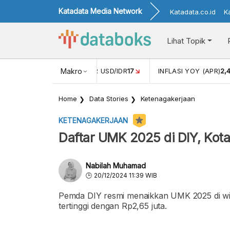
Katadata Media Network
Katadata.co.id
K
Lihat Topik
 (FEB)
1,16
NILAI TUKAR USD/IDR
Makro
17
INFLASI YOY (APR)
2,
Home
Data Stories
Ketenagakerjaan
KETENAGAKERJAAN
Daftar UMK 2025 di DIY, Kota
Nabilah Muhamad
20/12/2024 11:39 WIB
Pemda DIY resmi menaikkan UMK 2025 di wil
tertinggi dengan Rp2,65 juta.