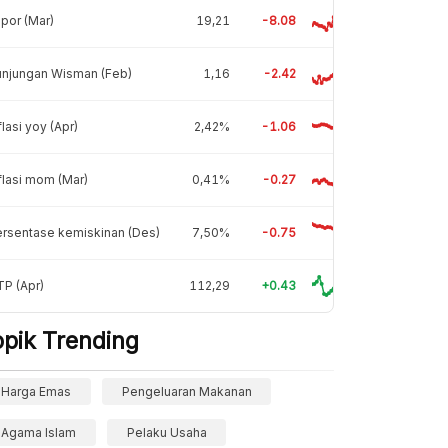
por (Mar)
19,21
-8.08
unjungan Wisman (Feb)
1,16
-2.42
flasi yoy (Apr)
2,42%
-1.06
flasi mom (Mar)
0,41%
-0.27
rsentase kemiskinan (Des)
7,50%
-0.75
P (Apr)
112,29
+0.43
opik Trending
Harga Emas
Pengeluaran Makanan
Agama Islam
Pelaku Usaha