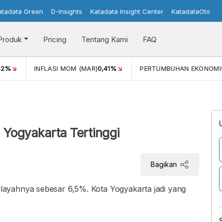
atadata Green
D-Insights
Katadata Insight Center
KatadataOto
Produk
Pricing
Tentang Kami
FAQ
42%
INFLASI MOM (MAR)
0,41%
PERTUMBUHAN EKONOMI
 Yogyakarta Tertinggi
Bagikan
ayahnya sebesar 6,5%. Kota Yogyakarta jadi yang