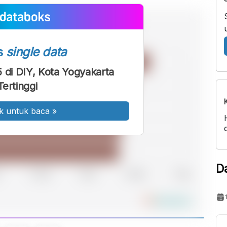
s
single data
di DIY, Kota Yogyakarta
Tertinggi
k untuk baca
»
D