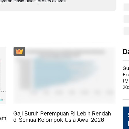
aran masih dalam proses aktivasi.
D
Gu
Er
(M
20
Gaji Buruh Perempuan RI Lebih Rendah
Jam
di Semua Kelompok Usia Awal 2026