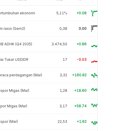
ertumbuhan ekonomi
5,11%
+0.08
ni rasio (Sem2)
0,38
0.00
DB ADHK (Q4 2025)
3.474,50
+0.86
lai Tukar USDIDR
17
-0.03
eraca perdagangan (Mar)
3,32
+160.82
spor Migas (Mar)
1,28
+18.60
por Migas (Mar)
3,17
+58.74
spor (Mar)
22,53
+1.62