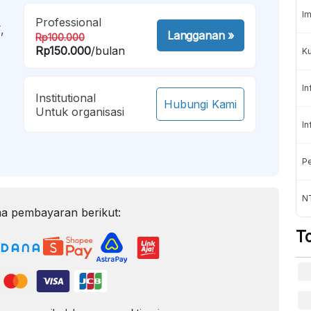
Im
Professional
,
Langganan
»
Rp100.000
Rp150.000
/bulan
K
In
Institutional
Hubungi Kami
Untuk organisasi
In
Pe
NT
a pembayaran berikut:
T