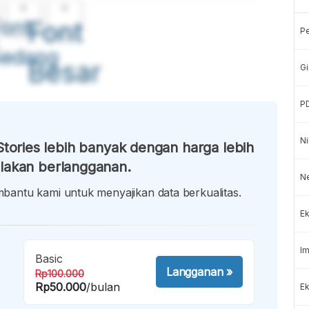
A
A
ont
Font
P
Sedang
Besar
Gi
P
Ni
tories lebih banyak dengan harga lebih
lakan berlangganan.
N
antu kami untuk menyajikan data berkualitas.
Ek
Im
Basic
Langganan
»
Rp100.000
Rp50.000
/bulan
Ek