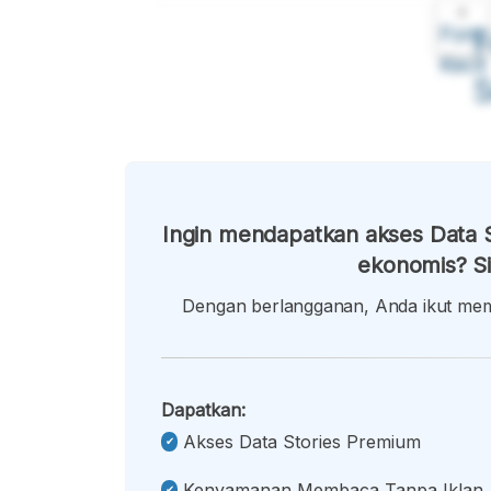
A
Font
F
Kecil
Ingin mendapatkan akses Data S
ekonomis? Si
Dengan berlangganan, Anda ikut memb
Dapatkan:
Akses Data Stories Premium
Kenyamanan Membaca Tanpa Iklan