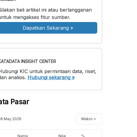
Silakan beli artikel ini atau berlangganan
untuk mengakses fitur sumber.
Dapatkan Sekarang
»
KATADATA INSIGHT CENTER
Hubungi KIC untuk permintaan data, riset,
dan analisis.
Hubungi sekarang »
ata Pasar
18 May 2026
Makro
Nama
Nilai
%