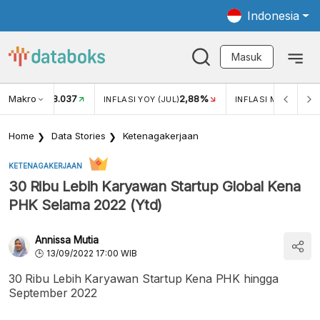
Indonesia
Masuk
Makro
18.037
2,88%
KAR USD/IDR
INFLASI YOY (JUL)
INFLASI MOM (JUL)
Home
Data Stories
Ketenagakerjaan
KETENAGAKERJAAN
30 Ribu Lebih Karyawan Startup Global Kena
PHK Selama 2022 (Ytd)
Annissa Mutia
13/09/2022 17:00 WIB
30 Ribu Lebih Karyawan Startup Kena PHK hingga
September 2022