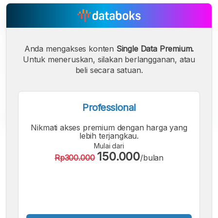
Anda mengakses konten
Single Data Premium.
Untuk meneruskan, silakan berlangganan, atau
beli secara satuan.
Professional
Nikmati akses premium dengan harga yang
lebih terjangkau.
A
A
A
Mulai dari
Font
Font
Font
150.000
Rp300.000
/bulan
Kecil
Sedang
Besar