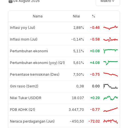
04 August 2026
Makro
Nama
Nilai
%
Inflasi yoy (Jul)
2,88%
-0.46
Inflasi mom (Jul)
-0,14%
-0.58
Pertumbuhan ekonomi
5,11%
+0.08
Pertumbuhan ekonomi (yoy) (Q1)
5,61%
+4.08
Persentase kemiskinan (Des)
7,50%
-0.75
Gini rasio (Sem2)
0,38
0.00
Nilai Tukar USDIDR
18.037
+0.29
PDB ADHK (Q1)
3.447,70
-0.77
Neraca perdagangan (Jun)
-450,50
-72.02