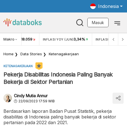
Indonesia
Masuk
Makro
18.059
3,34%
UKAR USD/IDR
INFLASI YOY (JUN)
INFLASI MOM (JUN
Home
Data Stories
Ketenagakerjaan
KETENAGAKERJAAN
Pekerja Disabilitas Indonesia Paling Banyak
Bekerja di Sektor Pertanian
Cindy Mutia Annur
22/09/2023 17:59 WIB
Berdasarkan laporan Badan Pusat Statistik, pekerja
disabilitas di Indonesia paling banyak bekerja di sektor
pertanian pada 2022 dan 2021.