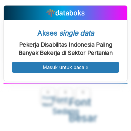
Akses
single data
Pekerja Disabilitas Indonesia Paling
Banyak Bekerja di Sektor Pertanian
Masuk untuk baca
»
A
A
A
Font
Font
Font
Kecil
Sedang
Besar