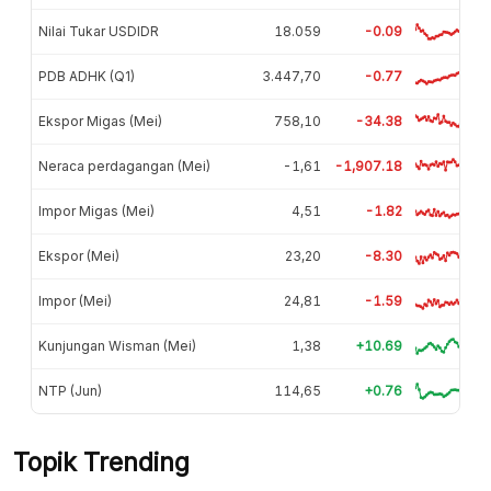
Nilai Tukar USDIDR
18.059
-0.09
PDB ADHK (Q1)
3.447,70
-0.77
Ekspor Migas (Mei)
758,10
-34.38
Neraca perdagangan (Mei)
-1,61
-1,907.18
Impor Migas (Mei)
4,51
-1.82
Ekspor (Mei)
23,20
-8.30
Impor (Mei)
24,81
-1.59
Kunjungan Wisman (Mei)
1,38
+10.69
NTP (Jun)
114,65
+0.76
Topik Trending