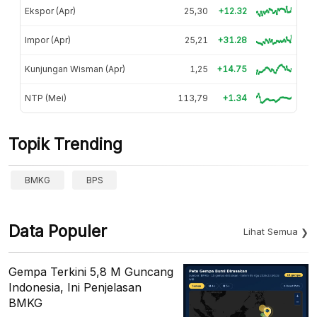
Ekspor (Apr)
25,30
+12.32
Impor (Apr)
25,21
+31.28
Kunjungan Wisman (Apr)
1,25
+14.75
NTP (Mei)
113,79
+1.34
Topik Trending
BMKG
BPS
Data Populer
Lihat Semua
Gempa Terkini 5,8 M Guncang
Indonesia, Ini Penjelasan
BMKG