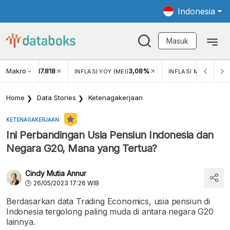
Indonesia
Masuk
Makro
17.818
3,08%
0
UKAR USD/IDR
INFLASI YOY (MEI)
INFLASI MOM (MEI)
Home
Data Stories
Ketenagakerjaan
KETENAGAKERJAAN
Ini Perbandingan Usia Pensiun Indonesia dan
Negara G20, Mana yang Tertua?
Cindy Mutia Annur
26/05/2023 17:26 WIB
Berdasarkan data Trading Economics, usia pensiun di
Indonesia tergolong paling muda di antara negara G20
lainnya.