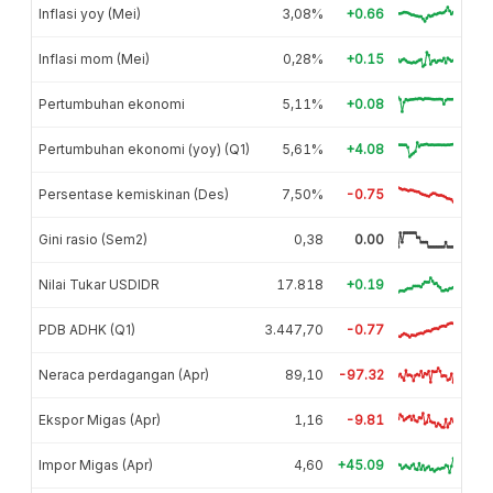
Inflasi yoy (Mei)
3,08%
+0.66
Inflasi mom (Mei)
0,28%
+0.15
Pertumbuhan ekonomi
5,11%
+0.08
Pertumbuhan ekonomi (yoy) (Q1)
5,61%
+4.08
Persentase kemiskinan (Des)
7,50%
-0.75
Gini rasio (Sem2)
0,38
0.00
Nilai Tukar USDIDR
17.818
+0.19
PDB ADHK (Q1)
3.447,70
-0.77
Neraca perdagangan (Apr)
89,10
-97.32
Ekspor Migas (Apr)
1,16
-9.81
Impor Migas (Apr)
4,60
+45.09