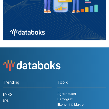
Trending
Topik
Agroindustri
BMKG
Demografi
BPS
Ekonomi & Makro