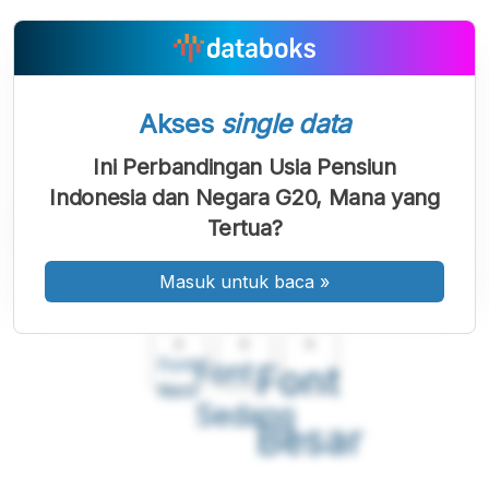
Akses
single data
Ini Perbandingan Usia Pensiun
Indonesia dan Negara G20, Mana yang
Tertua?
Masuk untuk baca
»
A
A
A
Font
Font
Font
Kecil
Sedang
Besar