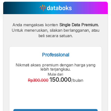
Anda mengakses konten
Single Data Premium.
Untuk meneruskan, silakan berlangganan, atau
A
A
A
Font
Font
beli secara satuan.
Font
Kecil
Sedang
Besar
Professional
Nikmati akses premium dengan harga yang
lebih terjangkau.
Mulai dari
150.000
Rp300.000
/bulan