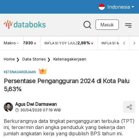
Indonesia
Masuk
Makro
17.930
2,88%
-
KAR USD/IDR
INFLASI YOY (JUL)
INFLASI MOM (JUL)
Home
Data Stories
Ketenagakerjaan
KETENAGAKERJAAN
Persentase Pengangguran 2024 di Kota Palu
5,63%
Agus Dwi Darmawan
30/04/2026 07:19 WIB
Berkurangnya data tingkat pengangguran terbuka (TPT)
ini, tercermin dari angka penduduk yang bekerja dan
jumlah angkatan kerja yang dipublish BPS tahun ini.