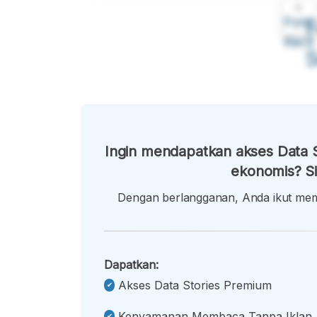
A
Font
F
Kecil
Ingin mendapatkan akses Data S
ekonomis? Si
Dengan berlangganan, Anda ikut memb
Dapatkan:
Akses Data Stories Premium
Kenyamanan Membaca Tanpa Iklan