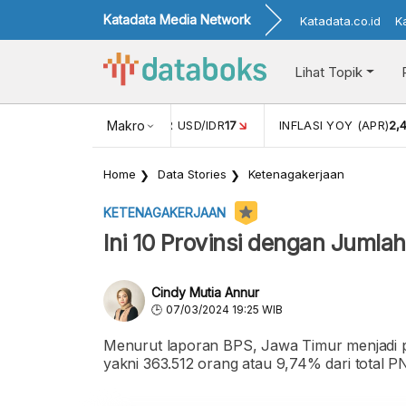
Katadata Media Network
Katadata.co.id
K
Lihat Topik
 (FEB)
1,16
NILAI TUKAR USD/IDR
Makro
17
INFLASI YOY (APR)
2,
Home
Data Stories
Ketenagakerjaan
KETENAGAKERJAAN
Ini 10 Provinsi dengan Juml
Cindy Mutia Annur
07/03/2024 19:25 WIB
Menurut laporan BPS, Jawa Timur menjadi p
yakni 363.512 orang atau 9,74% dari total P