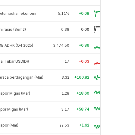
ertumbuhan ekonomi
5,11%
+0.08
ni rasio (Sem2)
0,38
0.00
DB ADHK (Q4 2025)
3.474,50
+0.86
lai Tukar USDIDR
17
-0.03
eraca perdagangan (Mar)
3,32
+160.82
spor Migas (Mar)
1,28
+18.60
por Migas (Mar)
3,17
+58.74
spor (Mar)
22,53
+1.62