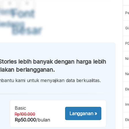
A
A
ont
Font
P
Sedang
Besar
Gi
P
Ni
tories lebih banyak dengan harga lebih
lakan berlangganan.
N
antu kami untuk menyajikan data berkualitas.
Ek
Im
Basic
Langganan
»
Rp100.000
Rp50.000
/bulan
Ek