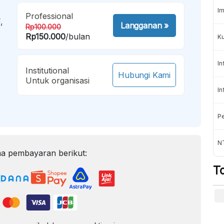
Im
Professional
,
Langganan
»
Rp100.000
Rp150.000
/bulan
K
In
Institutional
Hubungi Kami
Untuk organisasi
In
Pe
NT
a pembayaran berikut:
T