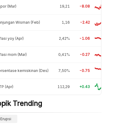
por (Mar)
19,21
-8.08
unjungan Wisman (Feb)
1,16
-2.42
flasi yoy (Apr)
2,42%
-1.06
flasi mom (Mar)
0,41%
-0.27
rsentase kemiskinan (Des)
7,50%
-0.75
P (Apr)
112,29
+0.43
opik Trending
Erupsi