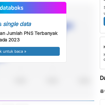
s
single data
ngan Jumlah PNS Terbanyak
ada 2023
k untuk baca
»
D