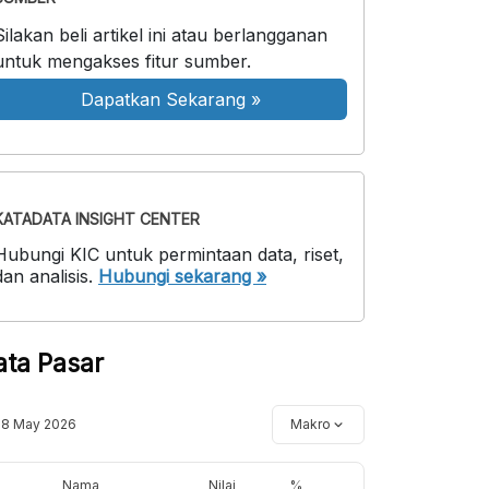
Silakan beli artikel ini atau berlangganan
untuk mengakses fitur sumber.
Dapatkan Sekarang
»
KATADATA INSIGHT CENTER
Hubungi KIC untuk permintaan data, riset,
dan analisis.
Hubungi sekarang »
ata Pasar
18 May 2026
Makro
Nama
Nilai
%