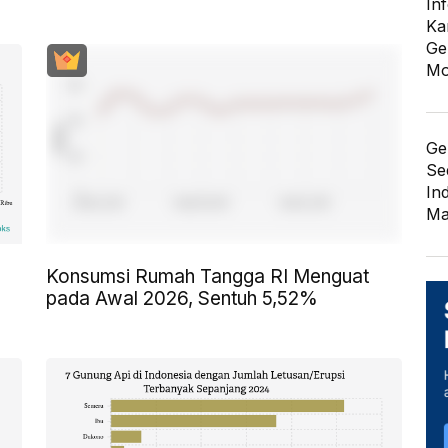
In
Ka
Ge
Mo
Ge
Se
In
Ma
Konsumsi Rumah Tangga RI Menguat
pada Awal 2026, Sentuh 5,52%