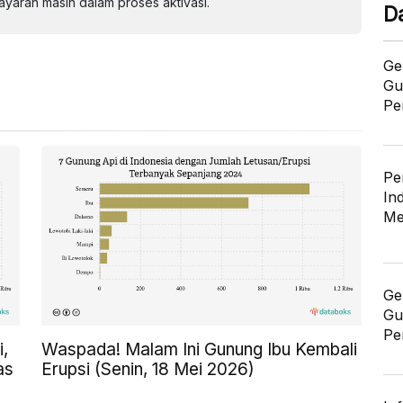
aran masih dalam proses aktivasi.
D
Ge
Gu
Pe
Pe
In
Me
Ge
Gu
Pe
,
Waspada! Malam Ini Gunung Ibu Kembali
as
Erupsi (Senin, 18 Mei 2026)