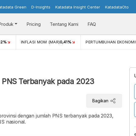
atadata Green
D-Insights
Katadata Insight Center
KatadataOto
Produk
Pricing
Tentang Kami
FAQ
42%
INFLASI MOM (MAR)
0,41%
PERTUMBUHAN EKONOMI
ah PNS Terbanyak pada 2023
Bagikan
rovinsi dengan jumlah PNS terbanyak pada 2023,
NS nasional.