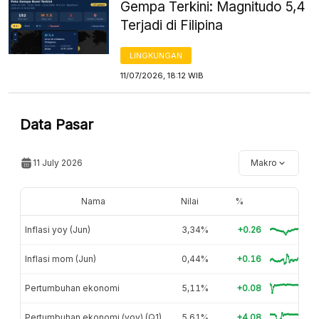
Gempa Terkini: Magnitudo 5,4
Terjadi di Filipina
LINGKUNGAN
11/07/2026, 18:12 WIB
Data Pasar
11 July 2026
Makro
Nama
Nilai
%
Inflasi yoy (Jun)
3,34%
+0.26
Inflasi mom (Jun)
0,44%
+0.16
Pertumbuhan ekonomi
5,11%
+0.08
Pertumbuhan ekonomi (yoy) (Q1)
5,61%
+4.08