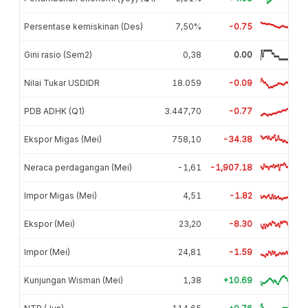
Persentase kemiskinan (Des)
7,50%
-0.75
Gini rasio (Sem2)
0,38
0.00
Nilai Tukar USDIDR
18.059
-0.09
PDB ADHK (Q1)
3.447,70
-0.77
Ekspor Migas (Mei)
758,10
-34.38
Neraca perdagangan (Mei)
-1,61
-1,907.18
Impor Migas (Mei)
4,51
-1.82
Ekspor (Mei)
23,20
-8.30
Impor (Mei)
24,81
-1.59
Kunjungan Wisman (Mei)
1,38
+10.69