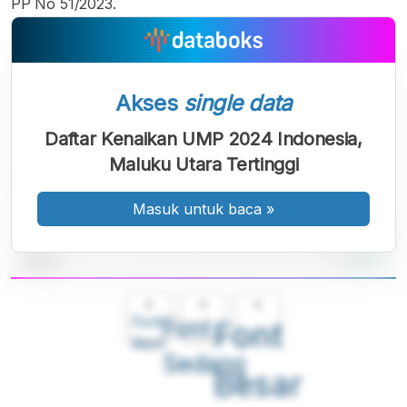
PP No 51/2023.
Akses
single data
Daftar Kenaikan UMP 2024 Indonesia,
Maluku Utara Tertinggi
Masuk untuk baca
»
A
A
A
Font
Font
Font
Kecil
Sedang
Besar