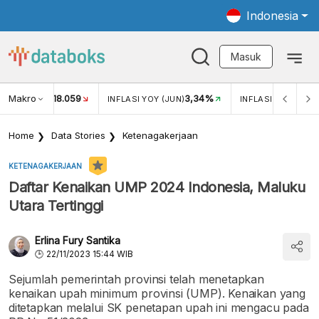
Indonesia
Masuk
Makro
18.059
3,34%
UKAR USD/IDR
INFLASI YOY (JUN)
INFLASI MOM (JUN
Home
Data Stories
Ketenagakerjaan
KETENAGAKERJAAN
Daftar Kenaikan UMP 2024 Indonesia, Maluku
Utara Tertinggi
Erlina Fury Santika
22/11/2023 15:44 WIB
Sejumlah pemerintah provinsi telah menetapkan
kenaikan upah minimum provinsi (UMP). Kenaikan yang
ditetapkan melalui SK penetapan upah ini mengacu pada