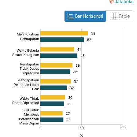
Bar Horizontal
Table
:
:
:
[/]
[/]
[/]
[bold]
[bold]
[bold]