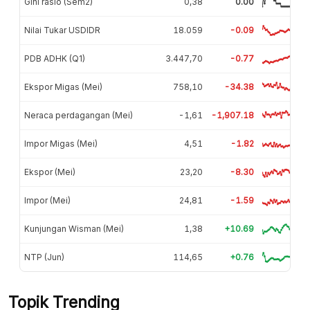
Gini rasio (Sem2)
0,38
0.00
Nilai Tukar USDIDR
18.059
-0.09
PDB ADHK (Q1)
3.447,70
-0.77
Ekspor Migas (Mei)
758,10
-34.38
Neraca perdagangan (Mei)
-1,61
-1,907.18
Impor Migas (Mei)
4,51
-1.82
Ekspor (Mei)
23,20
-8.30
Impor (Mei)
24,81
-1.59
Kunjungan Wisman (Mei)
1,38
+10.69
NTP (Jun)
114,65
+0.76
Topik Trending