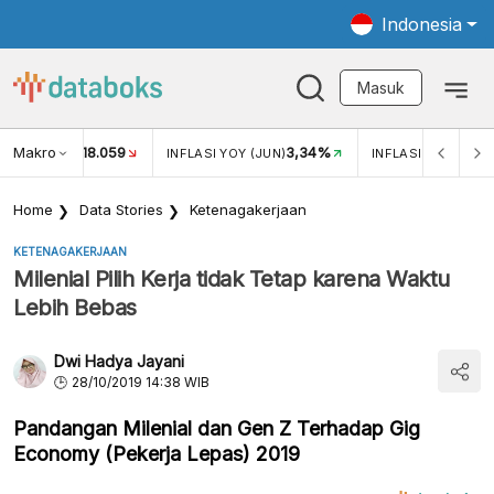
Indonesia
Masuk
Makro
18.059
3,34%
UKAR USD/IDR
INFLASI YOY (JUN)
INFLASI MOM (JUN
Home
Data Stories
Ketenagakerjaan
KETENAGAKERJAAN
Milenial Pilih Kerja tidak Tetap karena Waktu
Lebih Bebas
Dwi Hadya Jayani
28/10/2019 14:38 WIB
Pandangan Milenial dan Gen Z Terhadap Gig
Economy (Pekerja Lepas) 2019