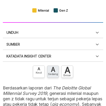
UNDUH
SUMBER
PDF
PNG
Silakan
login
untuk mengakses informasi ini
.
Belum
KATADATA INSIGHT CENTER
punya akun?
Silakan
Daftar sekarang
,
GRATIS!
XLS
EMBED
A
A
Hubungi sekarang »
A
Kecil
Sedang
Besar
Berdasarkan laporan dari
The Deloitte Global
Millennial Survey 2019
, generasi milenial maupun
gen z tidak ragu untuk terjun sebagai pekerja lepas
atau pekerja tidak tetap (
gig economy
). Sebanyak