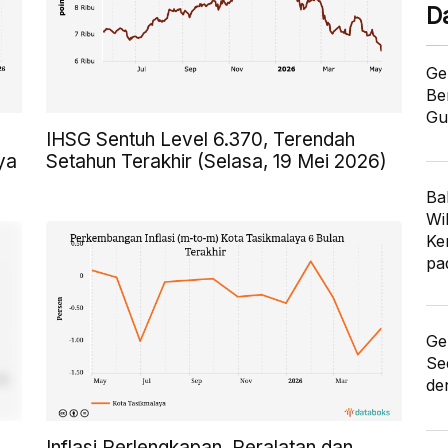
D
Ge
Be
Gu
IHSG Sentuh Level 6.370, Terendah
ya
Setahun Terakhir (Selasa, 19 Mei 2026)
Ba
Wi
Ke
pa
Ge
Se
de
Inflasi Perlengkapan, Peralatan dan