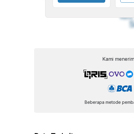
A
Font
F
Kecil
Kami menerim
Beberapa metode pembay