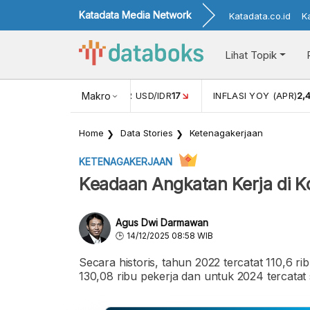
Katadata Media Network
Katadata.co.id
K
Lihat Topik
 (FEB)
1,16
NILAI TUKAR USD/IDR
Makro
17
INFLASI YOY (APR)
2,
Home
Data Stories
Ketenagakerjaan
KETENAGAKERJAAN
Keadaan Angkatan Kerja di K
Agus Dwi Darmawan
14/12/2025 08:58 WIB
Secara historis, tahun 2022 tercatat 110,6 
130,08 ribu pekerja dan untuk 2024 tercatat 