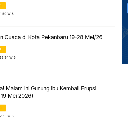
FI
1:50 WIB
an Cuaca di Kota Pekanbaru 19-28 Mei/26
FI
 22:34 WIB
! Malam Ini Gunung Ibu Kembali Erupsi
 19 Mei 2026)
FI
21:15 WIB