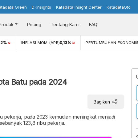
atadata Green
D-Insights
Katadata Insight Center
KatadataOto
Produk
Pricing
Tentang Kami
FAQ
42%
INFLASI MOM (APR)
0,13%
PERTUMBUHAN EKONOMI
ota Batu pada 2024
Bagikan
ribu pekerja, pada 2023 kemudian meningkat menjadi
sebanyak 123,8 ribu pekerja.