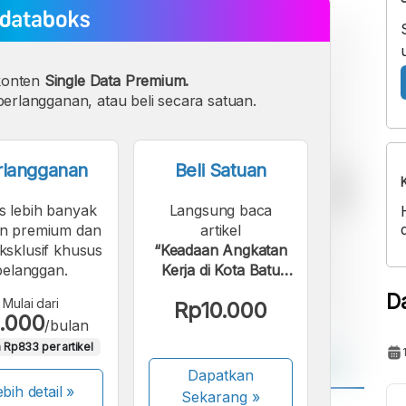
konten
Single Data Premium.
erlangganan, atau beli secara satuan.
rlangganan
Beli Satuan
s lebih banyak
Langsung baca
n premium dan
artikel
eksklusif khusus
“Keadaan Angkatan
pelanggan.
Kerja di Kota Batu
pada 2024”.
D
Mulai dari
Rp10.000
.000
/bulan
 Rp833 per artikel
Dapatkan
bih detail »
Sekarang
»