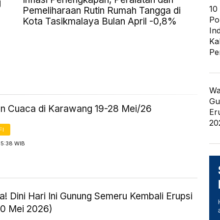
g
10
Pemeliharaan Rutin Rumah Tangga di
Po
Kota Tasikmalaya Bulan April -0,8%
In
Ka
Pe
Wa
Gu
an Cuaca di Karawang 19-28 Mei/26
Er
20
FI
 5:38 WIB
! Dini Hari Ini Gunung Semeru Kembali Erupsi
20 Mei 2026)