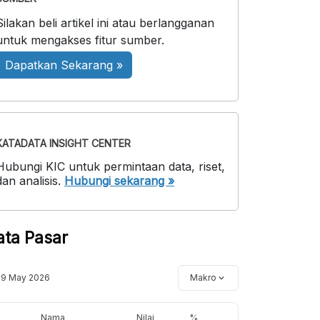
Silakan beli artikel ini atau berlangganan
untuk mengakses fitur sumber.
Dapatkan Sekarang »
KATADATA INSIGHT CENTER
Hubungi KIC untuk permintaan data, riset,
dan analisis.
Hubungi sekarang »
ata Pasar
19 May 2026
Makro
Nama
Nilai
%