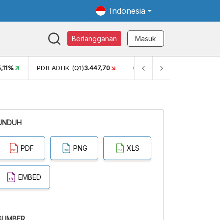
Indonesia
Berlangganan
Masuk
5,11%
PDB ADHK (Q1)
3.447,70
GINI RASIO (SEM2)
0,38
UNDUH
PDF
PNG
XLS
EMBED
SUMBER