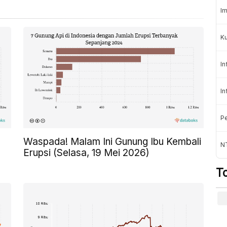
Im
K
In
In
Pe
Waspada! Malam Ini Gunung Ibu Kembali
NT
Erupsi (Selasa, 19 Mei 2026)
T