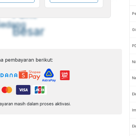
A
A
ont
Font
P
Sedang
Besar
Gi
P
a pembayaran berikut:
Ni
N
Ek
aran masih dalam proses aktivasi.
Im
Ek