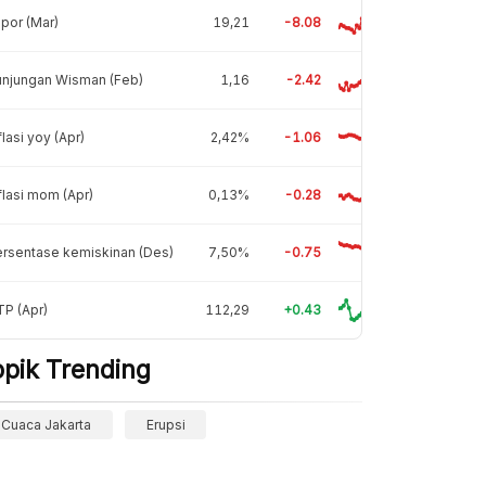
por (Mar)
19,21
-8.08
unjungan Wisman (Feb)
1,16
-2.42
flasi yoy (Apr)
2,42%
-1.06
flasi mom (Apr)
0,13%
-0.28
rsentase kemiskinan (Des)
7,50%
-0.75
P (Apr)
112,29
+0.43
opik Trending
Cuaca Jakarta
Erupsi