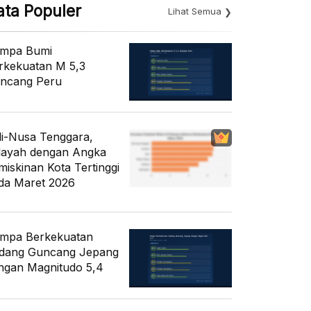
ata Populer
Lihat Semua
mpa Bumi
rkekuatan M 5,3
ncang Peru
li-Nusa Tenggara,
layah dengan Angka
miskinan Kota Tertinggi
da Maret 2026
mpa Berkekuatan
dang Guncang Jepang
ngan Magnitudo 5,4