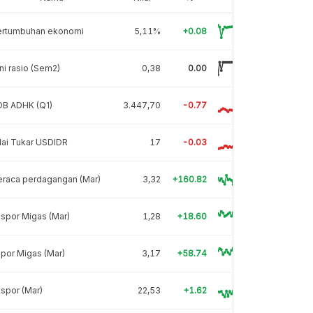
ertumbuhan ekonomi
5,11%
+0.08
ni rasio (Sem2)
0,38
0.00
DB ADHK (Q1)
3.447,70
-0.77
lai Tukar USDIDR
17
-0.03
eraca perdagangan (Mar)
3,32
+160.82
spor Migas (Mar)
1,28
+18.60
por Migas (Mar)
3,17
+58.74
spor (Mar)
22,53
+1.62