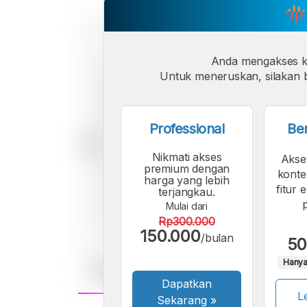
Anda mengakses 
Untuk meneruskan, silakan b
Professional
Be
Nikmati akses
Akse
premium dengan
konte
harga yang lebih
fitur 
terjangkau.
Mulai dari
Rp300.000
150.000
/bulan
50
Hanya
Dapatkan
Le
Sekarang
»