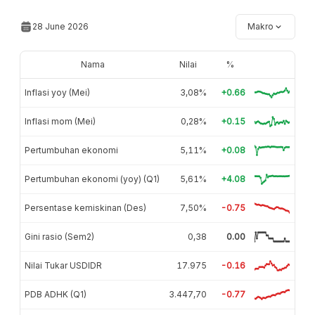
28 June 2026
Makro
Nama
Nilai
%
Inflasi yoy (Mei)
3,08%
+0.66
Inflasi mom (Mei)
0,28%
+0.15
Pertumbuhan ekonomi
5,11%
+0.08
Pertumbuhan ekonomi (yoy) (Q1)
5,61%
+4.08
Persentase kemiskinan (Des)
7,50%
-0.75
Gini rasio (Sem2)
0,38
0.00
Nilai Tukar USDIDR
17.975
-0.16
PDB ADHK (Q1)
3.447,70
-0.77