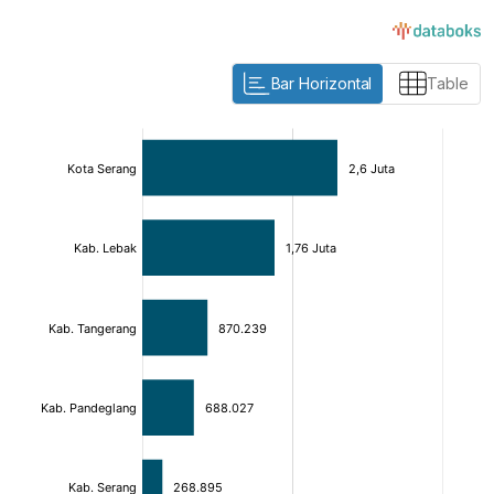
Bar Horizontal
Table
:
:
[/]
[/]
[bold]
[bold]