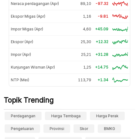
Neraca perdagangan (Apr)
89,10
-97.32
Ekspor Migas (Apr)
1,16
-9.81
Impor Migas (Apr)
4,60
+45.09
Ekspor (Apr)
25,30
+12.32
Impor (Apr)
25,21
+31.28
Kunjungan Wisman (Apr)
1,25
+14.75
NTP (Mei)
113,79
+1.34
Topik Trending
Perdagangan
Harga Tembaga
Harga Perak
Pengeluaran
Provinsi
Skor
BMKG