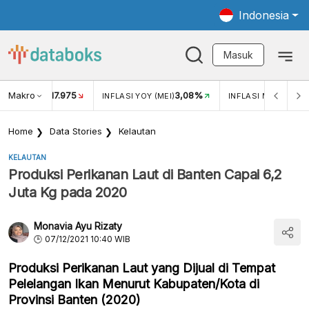
Indonesia
Masuk
Makro
17.975
3,08%
UKAR USD/IDR
INFLASI YOY (MEI)
INFLASI MOM (MEI)
Home
Data Stories
Kelautan
KELAUTAN
Produksi Perikanan Laut di Banten Capai 6,2
Juta Kg pada 2020
Monavia Ayu Rizaty
07/12/2021 10:40 WIB
Produksi Perikanan Laut yang Dijual di Tempat
Pelelangan Ikan Menurut Kabupaten/Kota di
Provinsi Banten (2020)