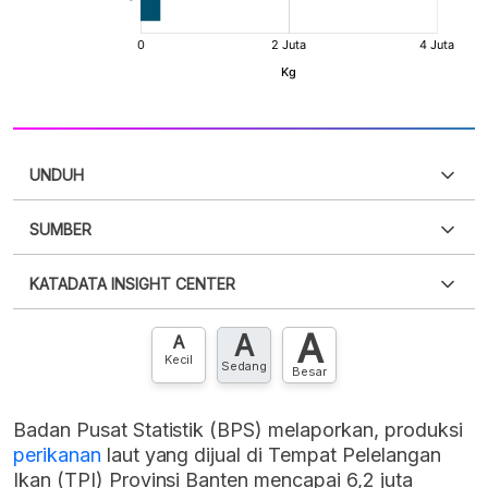
UNDUH
SUMBER
PDF
PNG
Silakan
login
untuk mengakses informasi ini
.
Belum
KATADATA INSIGHT CENTER
punya akun?
Silakan
Daftar sekarang
,
GRATIS!
XLS
EMBED
A
A
Hubungi sekarang »
A
Kecil
Sedang
Besar
Badan Pusat Statistik (BPS) melaporkan, produksi
perikanan
laut yang dijual di Tempat Pelelangan
Ikan (TPI) Provinsi Banten mencapai 6,2 juta