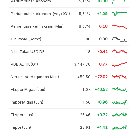
Pertumbuhan ekonomi
5,11%
+0.08
Pertumbuhan ekonomi (yoy) (Q1)
5,61%
+4.08
Persentase kemiskinan (Mar)
8,07%
-0.18
Gini rasio (Sem2)
0,38
0.00
Nilai Tukar USDIDR
18
-0.42
PDB ADHK (Q1)
3.447,70
-0.77
Neraca perdagangan (Jun)
-450,50
-72.02
Ekspor Migas (Jun)
1,07
+40.52
Impor Migas (Jun)
4,56
+0.96
Ekspor (Jun)
25,46
+9.72
Impor (Jun)
25,91
+4.41