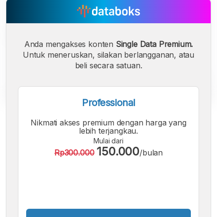
Anda mengakses konten
Single Data Premium.
Untuk meneruskan, silakan berlangganan, atau
beli secara satuan.
Professional
A
A
A
Nikmati akses premium dengan harga yang
Font
Font
Font
lebih terjangkau.
Kecil
Mulai dari
Sedang
150.000
Rp300.000
/bulan
Besar