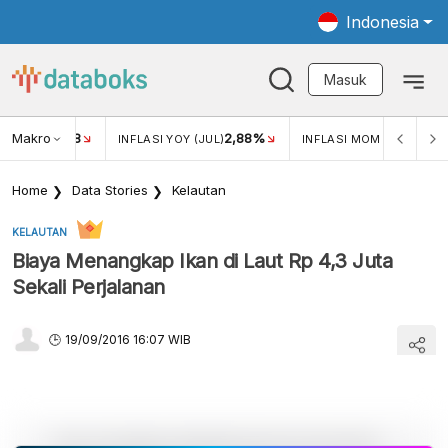
Indonesia
Masuk
Makro
18
2,88%
-0,1
KAR USD/IDR
INFLASI YOY (JUL)
INFLASI MOM (JUL)
Home
Data Stories
Kelautan
KELAUTAN
Biaya Menangkap Ikan di Laut Rp 4,3 Juta
Sekali Perjalanan
19/09/2016 16:07 WIB