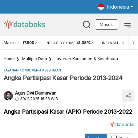
Indonesia
Masuk
Makro
17.900
3,08%
UKAR USD/IDR
INFLASI YOY (MEI)
INFLASI MOM (MEI)
Home
Multiple Data
Layanan Konsumen & Kesehatan
LAYANAN KONSUMEN & KESEHATAN
Angka Partisipasi Kasar Periode 2013-2024
Agus Dwi Darmawan
30/11/2025 16:28 WIB
Angka Partisipasi Kasar (APK) Periode 2013-2022