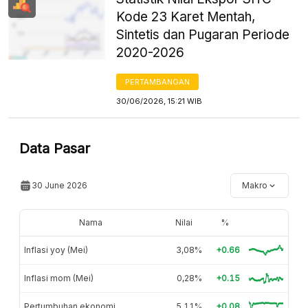
Kode 23 Karet Mentah,
Sintetis dan Pugaran Periode
2020-2026
PERTAMBANGAN
30/06/2026, 15:21 WIB
Data Pasar
30 June 2026
Makro
Nama
Nilai
%
Inflasi yoy (Mei)
3,08%
+0.66
Inflasi mom (Mei)
0,28%
+0.15
Pertumbuhan ekonomi
5,11%
+0.08