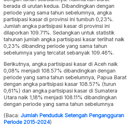
berada di urutan kedua. Dibandingkan dengan
periode yang sama tahun sebelumnya, angka
partisipasi kasar di provinsi ini tumbuh 0,23%.
Jumlah angka partisipasi kasar di provinsi ini
dilaporkan 109.71%. Sedangkan untuk statistik
tahunan jumlah angka partisipasi kasar terlihat naik
0,23% dibanding periode yang sama tahun
sebelumnya yang tercatat sebanyak 109.46%.
Berikutnya, angka partisipasi kasar di Aceh naik
0,08% menjadi 108.57% dibandingkan dengan
periode yang sama tahun sebelumnya, Papua Barat
dengan angka partisipasi kasar 108.57% (turun
0,61%) dan angka partisipasi kasar di Sumatera
Utara naik 1,18% menjadi 108.11% dibandingkan
dengan periode yang sama tahun sebelumnya
(Baca:
Jumlah Penduduk Setengah Pengangguran
Periode 2015-2024
)