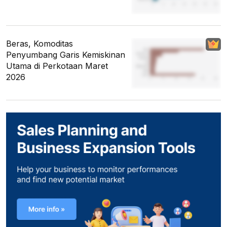
Beras, Komoditas
Penyumbang Garis Kemiskinan
Utama di Perkotaan Maret
2026