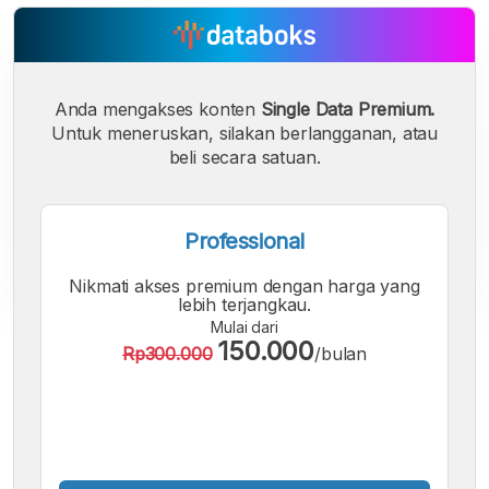
Anda mengakses konten
Single Data Premium.
Untuk meneruskan, silakan berlangganan, atau
beli secara satuan.
Professional
Nikmati akses premium dengan harga yang
lebih terjangkau.
Mulai dari
A
A
A
150.000
Rp300.000
/bulan
Font
Font
Font
Kecil
Sedang
Besar