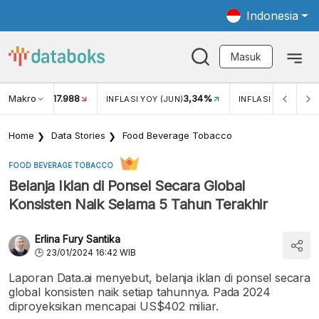
Indonesia
Masuk
Makro
17.988
3,34%
UKAR USD/IDR
INFLASI YOY (JUN)
INFLASI MOM (JUN
Home
Data Stories
Food Beverage Tobacco
FOOD BEVERAGE TOBACCO
Belanja Iklan di Ponsel Secara Global
Konsisten Naik Selama 5 Tahun Terakhir
Erlina Fury Santika
23/01/2024 16:42 WIB
Laporan Data.ai menyebut, belanja iklan di ponsel secara
global konsisten naik setiap tahunnya. Pada 2024
diproyeksikan mencapai US$402 miliar.