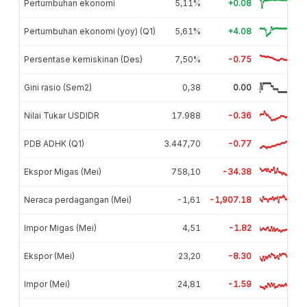
Pertumbuhan ekonomi
5,11%
+0.08
Pertumbuhan ekonomi (yoy) (Q1)
5,61%
+4.08
Persentase kemiskinan (Des)
7,50%
-0.75
Gini rasio (Sem2)
0,38
0.00
Nilai Tukar USDIDR
17.988
-0.36
PDB ADHK (Q1)
3.447,70
-0.77
Ekspor Migas (Mei)
758,10
-34.38
Neraca perdagangan (Mei)
-1,61
-1,907.18
Impor Migas (Mei)
4,51
-1.82
Ekspor (Mei)
23,20
-8.30
Impor (Mei)
24,81
-1.59