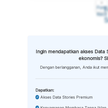
A
Font
F
Kecil
Ingin mendapatkan akses Data S
ekonomis? Si
Dengan berlangganan, Anda ikut memb
Dapatkan:
Akses Data Stories Premium
Kenyamanan Membaca Tanpa Iklan