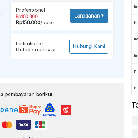
Im
Professional
,
Langganan
»
Rp100.000
Rp150.000
/bulan
K
In
Institutional
Hubungi Kami
Untuk organisasi
In
Pe
NT
a pembayaran berikut:
T