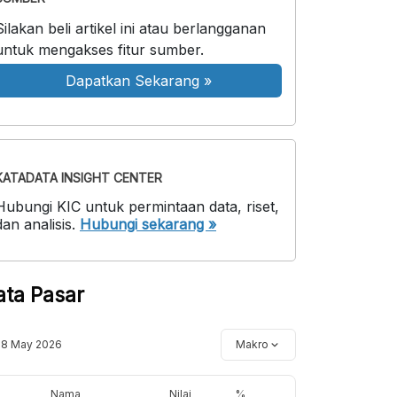
Silakan beli artikel ini atau berlangganan
untuk mengakses fitur sumber.
Dapatkan Sekarang
»
KATADATA INSIGHT CENTER
Hubungi KIC untuk permintaan data, riset,
dan analisis.
Hubungi sekarang »
ata Pasar
18 May 2026
Makro
Nama
Nilai
%