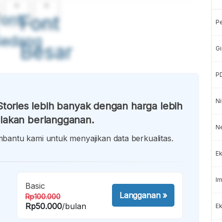
A
A
ont
Font
P
Sedang
Besar
Gi
P
Ni
tories lebih banyak dengan harga lebih
lakan berlangganan.
N
antu kami untuk menyajikan data berkualitas.
Ek
Im
Basic
Langganan
»
Rp100.000
Rp50.000
/bulan
Ek