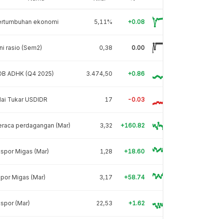
ertumbuhan ekonomi
5,11%
+0.08
ni rasio (Sem2)
0,38
0.00
DB ADHK (Q4 2025)
3.474,50
+0.86
lai Tukar USDIDR
17
-0.03
eraca perdagangan (Mar)
3,32
+160.82
spor Migas (Mar)
1,28
+18.60
por Migas (Mar)
3,17
+58.74
spor (Mar)
22,53
+1.62