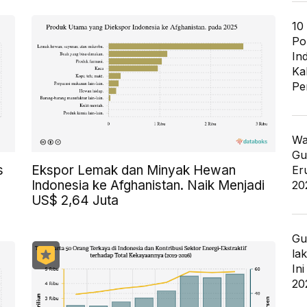
10
Po
In
Ka
Pe
Wa
Gu
s
Ekspor Lemak dan Minyak Hewan
Er
Indonesia ke Afghanistan. Naik Menjadi
20
US$ 2,64 Juta
Gu
la
In
20