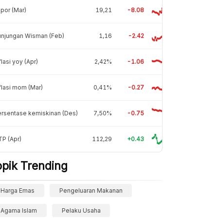
por (Mar)
19,21
-8.08
unjungan Wisman (Feb)
1,16
-2.42
flasi yoy (Apr)
2,42%
-1.06
flasi mom (Mar)
0,41%
-0.27
rsentase kemiskinan (Des)
7,50%
-0.75
P (Apr)
112,29
+0.43
opik Trending
Harga Emas
Pengeluaran Makanan
Agama Islam
Pelaku Usaha