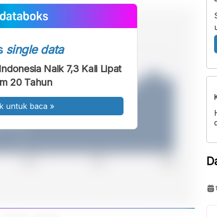
s
single data
ndonesia Naik 7,3 Kali Lipat
am 20 Tahun
k untuk baca
»
D