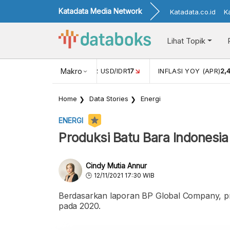
Katadata Media Network
Katadata.co.id
K
Lihat Topik
 (FEB)
1,16
NILAI TUKAR USD/IDR
Makro
17
INFLASI YOY (APR)
2,
Home
Data Stories
Energi
ENERGI
Produksi Batu Bara Indonesia 
Cindy Mutia Annur
12/11/2021 17:30 WIB
Berdasarkan laporan BP Global Company, pro
pada 2020.