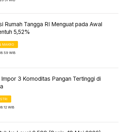
20:31 WIB
i Rumah Tangga RI Menguat pada Awal
entuh 5,52%
& MAKRO
18:59 WIB
 Impor 3 Komoditas Pangan Tertinggi di
ia
STRI
18:12 WIB