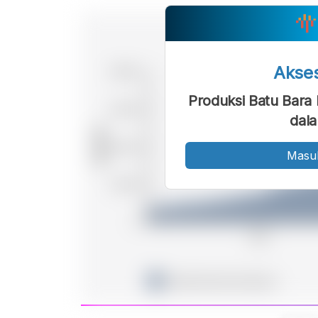
Akse
Produksi Batu Bara I
dal
Masu