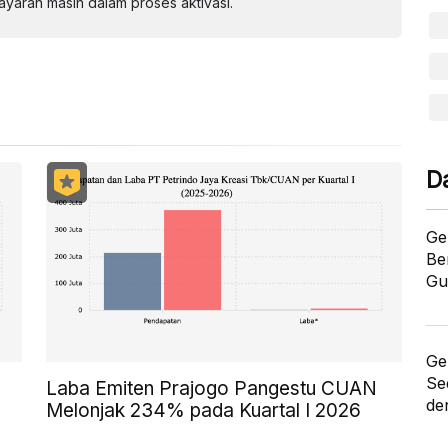
aran masih dalam proses aktivasi.
D
Ge
Be
Gu
Ge
Se
Laba Emiten Prajogo Pangestu CUAN
de
Melonjak 234% pada Kuartal I 2026