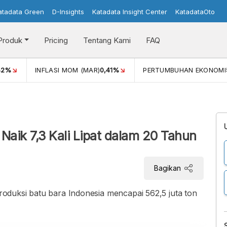
atadata Green
D-Insights
Katadata Insight Center
KatadataOto
Produk
Pricing
Tentang Kami
FAQ
42%
INFLASI MOM (MAR)
0,41%
PERTUMBUHAN EKONOMI
Naik 7,3 Kali Lipat dalam 20 Tahun
Bagikan
duksi batu bara Indonesia mencapai 562,5 juta ton