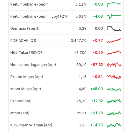
Pertumbuhan ekonomi
5,11%
+0.08
Pertumbuhan ekonomi (yoy) (Q1)
5,61%
+4.08
Gini rasio (Sem2)
0,38
0.00
PDB ADHK (Q1)
3.447,70
-0.77
Nilai Tukar USDIDR
17.709
-0.59
Neraca perdagangan (Apr)
89,10
-97.32
Ekspor Migas (Apr)
1,16
-9.81
Impor Migas (Apr)
4,60
+45.09
Ekspor (Apr)
25,30
+12.32
Impor (Apr)
25,21
+31.28
Kunjungan Wisman (Apr)
1,25
+14.75