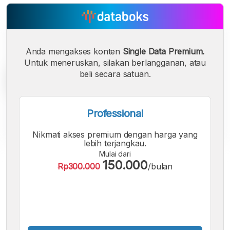
Anda mengakses konten
Single Data Premium.
Untuk meneruskan, silakan berlangganan, atau
beli secara satuan.
Professional
Nikmati akses premium dengan harga yang
lebih terjangkau.
Mulai dari
A
A
A
150.000
Rp300.000
/bulan
Font
Font
Font
Kecil
Sedang
Besar