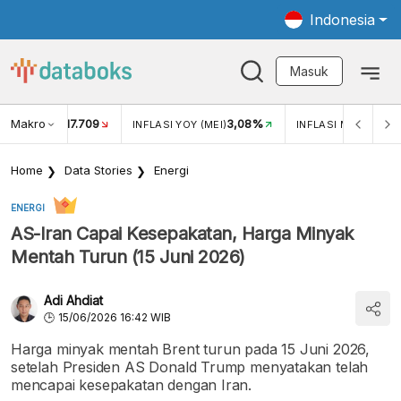
Indonesia
Masuk
Makro
17.709
3,08%
UKAR USD/IDR
INFLASI YOY (MEI)
INFLASI MOM (MEI)
Home
Data Stories
Energi
ENERGI
AS-Iran Capai Kesepakatan, Harga Minyak
Mentah Turun (15 Juni 2026)
Adi Ahdiat
15/06/2026 16:42 WIB
Harga minyak mentah Brent turun pada 15 Juni 2026,
setelah Presiden AS Donald Trump menyatakan telah
mencapai kesepakatan dengan Iran.