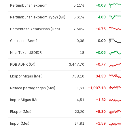
Pertumbuhan ekonomi
5,11%
+0.08
Pertumbuhan ekonomi (yoy) (Q1)
5,61%
+4.08
Persentase kemiskinan (Des)
7,50%
-0.75
Gini rasio (Sem2)
0,38
0.00
Nilai Tukar USDIDR
18
+0.06
PDB ADHK (Q1)
3.447,70
-0.77
Ekspor Migas (Mei)
758,10
-34.38
Neraca perdagangan (Mei)
-1,61
-1,907.18
Impor Migas (Mei)
4,51
-1.82
Ekspor (Mei)
23,20
-8.30
Impor (Mei)
24,81
-1.59