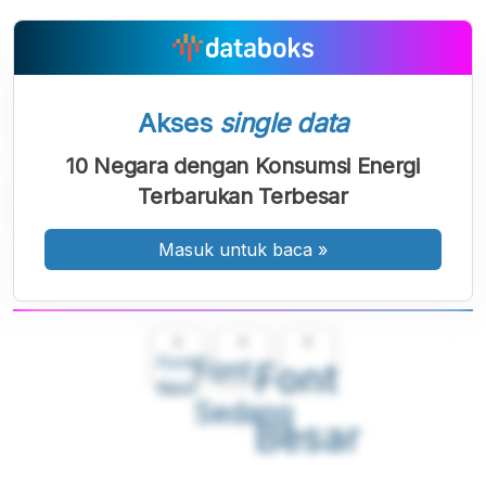
Akses
single data
10 Negara dengan Konsumsi Energi
Terbarukan Terbesar
Masuk untuk baca
»
A
A
A
Font
Font
Font
Kecil
Sedang
Besar