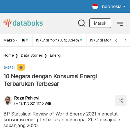
Indonesia
Masuk
Makro
18
3,34%
0,
UKAR USD/IDR
INFLASI YOY (JUN)
INFLASI MOM (JUN)
Home
Data Stories
Energi
ENERGI
10 Negara dengan Konsumsi Energi
Terbarukan Terbesar
Reza Pahlevi
12/11/2021 11:10 WIB
BP Statistical Review of World Energy 2021 mencatat
konsumsi energi terbarukan mencapai 31,71 eksajoule
sepanjang 2020.