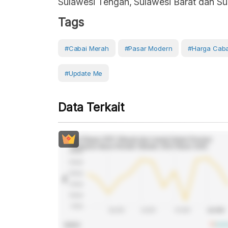
Sulawesi Tengah, Sulawesi Barat dan Su
Tags
#cabai Merah
#Pasar Modern
#Harga Caba
#Update Me
Data Terkait