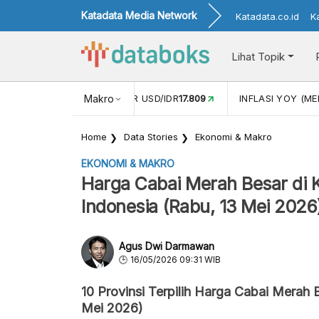
Katadata Media Network
Katadata.co.id
K
Lihat Topik
 (APR)
1,25
NILAI TUKAR USD/IDR
Makro
17.809
INFLASI YOY (MEI
Home
Data Stories
Ekonomi & Makro
EKONOMI & MAKRO
Harga Cabai Merah Besar di K
Indonesia (Rabu, 13 Mei 2026
Agus Dwi Darmawan
16/05/2026 09:31 WIB
10 Provinsi Terpilih Harga Cabai Merah 
Mei 2026)