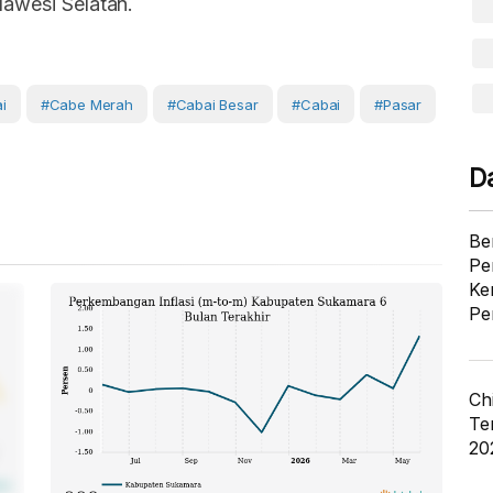
lawesi Selatan.
i
#Cabe Merah
#cabai Besar
#Cabai
#Pasar
D
Be
Pe
Ke
Pe
Ch
Te
20