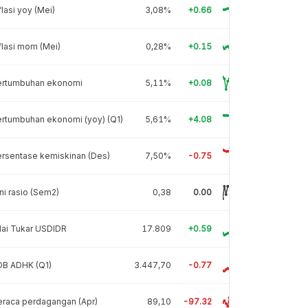
flasi yoy (Mei)
3,08%
+0.66
flasi mom (Mei)
0,28%
+0.15
ertumbuhan ekonomi
5,11%
+0.08
rtumbuhan ekonomi (yoy) (Q1)
5,61%
+4.08
rsentase kemiskinan (Des)
7,50%
-0.75
ni rasio (Sem2)
0,38
0.00
lai Tukar USDIDR
17.809
+0.59
DB ADHK (Q1)
3.447,70
-0.77
raca perdagangan (Apr)
89,10
-97.32