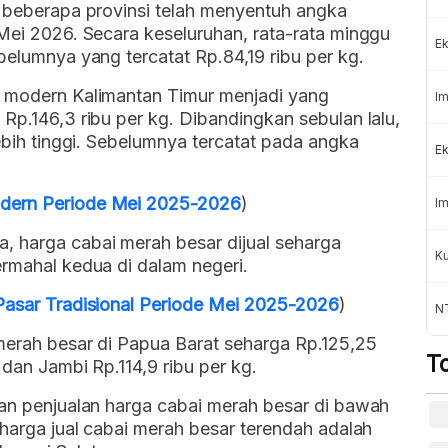
i beberapa provinsi telah menyentuh angka
 Mei 2026. Secara keseluruhan, rata-rata minggu
Ek
belumnya yang tercatat Rp.84,19 ribu per kg.
r modern Kalimantan Timur menjadi yang
Im
Rp.146,3 ribu per kg. Dibandingkan sebulan lalu,
lebih tinggi. Sebelumnya tercatat pada angka
Ek
odern Periode Mei 2025-2026
)
Im
, harga cabai merah besar dijual seharga
Ku
ermahal kedua di dalam negeri.
 Pasar Tradisional Periode Mei 2025-2026
)
N
merah besar di Papua Barat seharga Rp.125,25
T
 dan Jambi Rp.114,9 ribu per kg.
gan penjualan harga cabai merah besar di bawah
 harga jual cabai merah besar terendah adalah