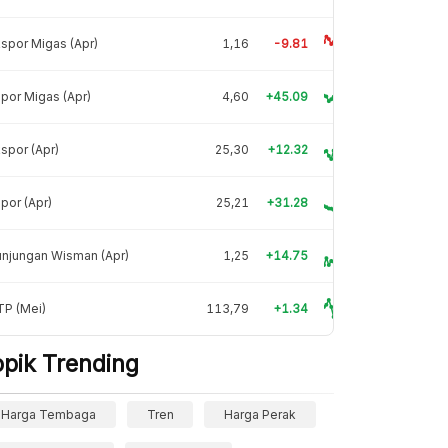
spor Migas (Apr)
1,16
-9.81
por Migas (Apr)
4,60
+45.09
spor (Apr)
25,30
+12.32
por (Apr)
25,21
+31.28
njungan Wisman (Apr)
1,25
+14.75
TP (Mei)
113,79
+1.34
opik Trending
Harga Tembaga
Tren
Harga Perak