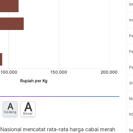
In
In
P
Pe
Pe
Gi
Ni
A
A
Sedang
Besar
P
 Nasional mencatat rata-rata harga cabai merah
Ne