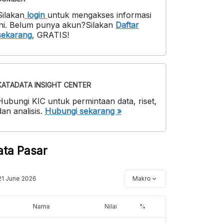
Silakan
login
untuk mengakses informasi
ni
.
Belum punya akun?
Silakan
Daftar
sekarang
,
GRATIS!
KATADATA INSIGHT CENTER
Hubungi KIC untuk permintaan data, riset,
dan analisis.
Hubungi sekarang »
ata Pasar
21 June 2026
Makro
Nama
Nilai
%