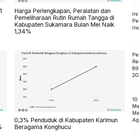
1
Harga Perlengkapan, Peralatan dan
In
Pemeliharaan Rutin Rumah Tangga di
Pe
Kabupaten Sukamara Bulan Mei Naik
In
1,34%
Pe
Re
89
20
10
Me
Me
Ag
0,3% Penduduk di Kabupaten Karimun
%
Beragama Konghucu