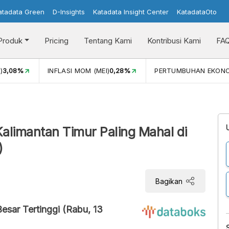
atadata Green
D-Insights
Katadata Insight Center
KatadataOto
Produk
Pricing
Tentang Kami
Kontribusi Kami
FA
)
3,08%
INFLASI MOM (MEI)
0,28%
PERTUMBUHAN EKON
alimantan Timur Paling Mahal di
)
Bagikan
Besar Tertinggi (Rabu, 13