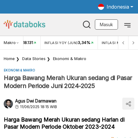
Indonesia
Masuk
Makro
18.131
3,34%
UKAR USD/IDR
INFLASI YOY (JUN)
INFLASI MOM (JUN)
Home
Data Stories
Ekonomi & Makro
EKONOMI & MAKRO
Harga Bawang Merah Ukuran sedang di Pasar
Modern Periode Juni 2024-2025
Agus Dwi Darmawan
11/06/2025 18:15 WIB
Harga Bawang Merah Ukuran sedang Harian di
Pasar Modern Periode Oktober 2023-2024