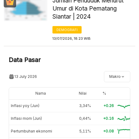
Jumlah Penduduk Menurut
Umur di Kota Pematang
Siantar | 2024
DEMOGRAFI
13/07/2026, 18:23 WIB
Data Pasar
13 July 2026
Makro
Nama
Nilai
%
Inflasi yoy (Jun)
3,34%
+0.26
Inflasi mom (Jun)
0,44%
+0.16
Pertumbuhan ekonomi
5,11%
+0.08