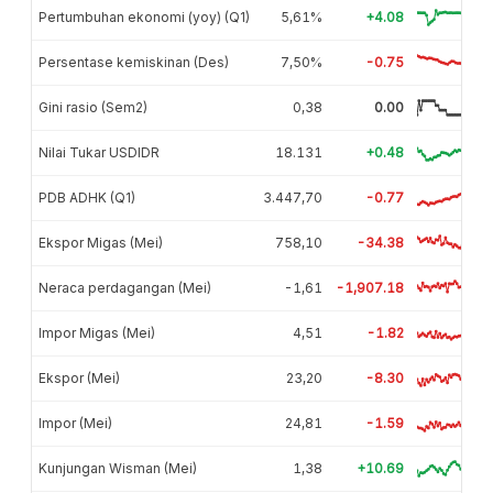
Pertumbuhan ekonomi (yoy) (Q1)
5,61%
+4.08
Persentase kemiskinan (Des)
7,50%
-0.75
Gini rasio (Sem2)
0,38
0.00
Nilai Tukar USDIDR
18.131
+0.48
PDB ADHK (Q1)
3.447,70
-0.77
Ekspor Migas (Mei)
758,10
-34.38
Neraca perdagangan (Mei)
-1,61
-1,907.18
Impor Migas (Mei)
4,51
-1.82
Ekspor (Mei)
23,20
-8.30
Impor (Mei)
24,81
-1.59
Kunjungan Wisman (Mei)
1,38
+10.69