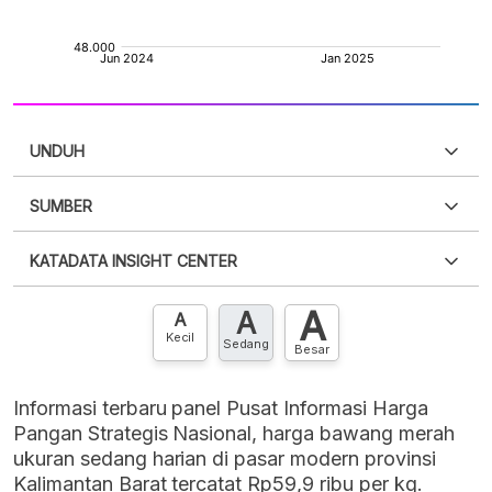
UNDUH
SUMBER
PDF
PNG
Silakan
login
untuk mengakses informasi ini
.
Belum
KATADATA INSIGHT CENTER
punya akun?
Silakan
Daftar sekarang
,
GRATIS!
XLS
EMBED
A
A
Hubungi sekarang »
A
Kecil
Sedang
Besar
Informasi terbaru panel Pusat Informasi Harga
Pangan Strategis Nasional, harga bawang merah
ukuran sedang harian di pasar modern provinsi
Kalimantan Barat tercatat Rp59,9 ribu per kg.