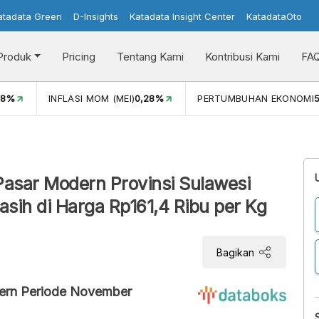
atadata Green
D-Insights
Katadata Insight Center
KatadataOto
Produk
Pricing
Tentang Kami
Kontribusi Kami
FA
08%
INFLASI MOM (MEI)
0,28%
PERTUMBUHAN EKONOMI
5
Pasar Modern Provinsi Sulawesi
sih di Harga Rp161,4 Ribu per Kg
Bagikan
dern Periode November