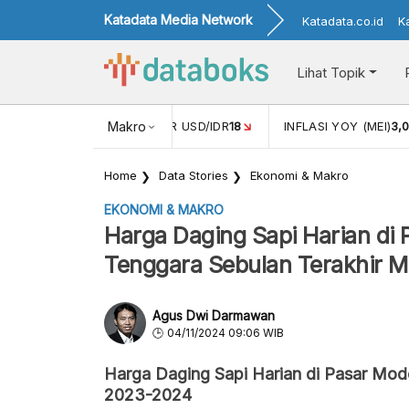
Katadata Media Network
Katadata.co.id
K
Lihat Topik
 (APR)
1,25
NILAI TUKAR USD/IDR
Makro
18
INFLASI YOY (MEI)
3,
Home
Data Stories
Ekonomi & Makro
EKONOMI & MAKRO
Harga Daging Sapi Harian di 
Tenggara Sebulan Terakhir Ma
Agus Dwi Darmawan
04/11/2024 09:06 WIB
Harga Daging Sapi Harian di Pasar Mo
2023-2024