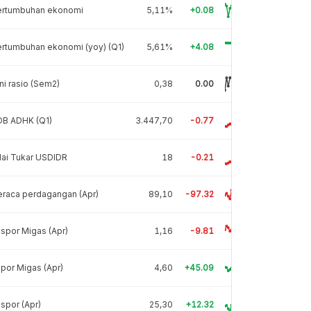
ertumbuhan ekonomi
5,11%
+0.08
rtumbuhan ekonomi (yoy) (Q1)
5,61%
+4.08
ni rasio (Sem2)
0,38
0.00
DB ADHK (Q1)
3.447,70
-0.77
lai Tukar USDIDR
18
-0.21
raca perdagangan (Apr)
89,10
-97.32
spor Migas (Apr)
1,16
-9.81
por Migas (Apr)
4,60
+45.09
spor (Apr)
25,30
+12.32