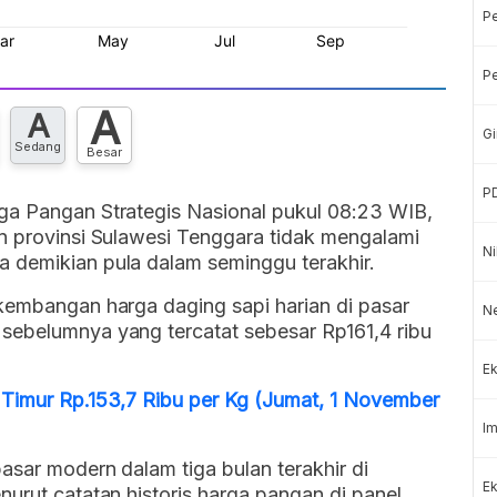
P
Pe
A
A
Gi
Sedang
Besar
P
ga Pangan Strategis Nasional pukul 08:23 WIB,
rn provinsi Sulawesi Tenggara tidak mengalami
Ni
 demikian pula dalam seminggu terakhir.
rkembangan harga daging sapi harian di pasar
Ne
sebelumnya yang tercatat sebesar Rp161,4 ribu
Ek
 Timur Rp.153,7 Ribu per Kg (Jumat, 1 November
Im
asar modern dalam tiga bulan terakhir di
Ek
nurut catatan historis harga pangan di panel