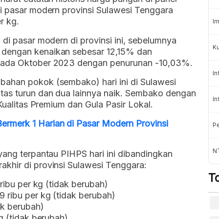
di pasar modern provinsi Sulawesi Tenggara
r kg.
Im
 di pasar modern di provinsi ini, sebelumnya
Ku
 dengan kenaikan sebesar 12,15% dan
 pada Oktober 2023 dengan penurunan -10,03%.
In
ahan pokok (sembako) hari ini di Sulawesi
tas turun dan dua lainnya naik. Sembako dengan
In
 Kualitas Premium dan Gula Pasir Lokal.
rmerk 1 Harian di Pasar Modern Provinsi
Pe
N
yang terpantau PIHPS hari ini dibandingkan
khir di provinsi Sulawesi Tenggara:
T
 ribu per kg (tidak berubah)
 ribu per kg (tidak berubah)
ak berubah)
g (tidak berubah)