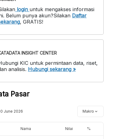
Silakan
login
untuk mengakses informasi
ni
.
Belum punya akun?
Silakan
Daftar
sekarang
,
GRATIS!
KATADATA INSIGHT CENTER
Hubungi KIC untuk permintaan data, riset,
dan analisis.
Hubungi sekarang »
ata Pasar
10 June 2026
Makro
Nama
Nilai
%