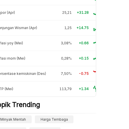
por (Apr)
25,21
+31.28
njungan Wisman (Apr)
1,25
+14.75
flasi yoy (Mei)
3,08%
+0.66
flasi mom (Mei)
0,28%
+0.15
rsentase kemiskinan (Des)
7,50%
-0.75
TP (Mei)
113,79
+1.34
opik Trending
Minyak Mentah
Harga Tembaga