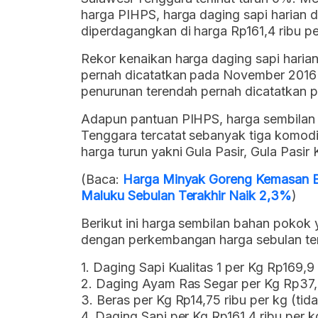
harga PIHPS, harga daging sapi harian 
diperdagangkan di harga Rp161,4 ribu pe
Rekor kenaikan harga daging sapi harian
pernah dicatatkan pada November 2016
penurunan terendah pernah dicatatkan
Adapun pantuan PIHPS, harga sembilan b
Tenggara tercatat sebanyak tiga komodi
harga turun yakni Gula Pasir, Gula Pasir
(Baca:
Harga Minyak Goreng Kemasan Be
Maluku Sebulan Terakhir Naik 2,3%
)
Berikut ini harga sembilan bahan pokok 
dengan perkembangan harga sebulan tera
1. Daging Sapi Kualitas 1 per Kg Rp169,9
2. Daging Ayam Ras Segar per Kg Rp37,9
3. Beras per Kg Rp14,75 ribu per kg (tid
4. Daging Sapi per Kg Rp161,4 ribu per k