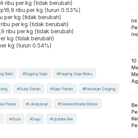
4 ribu per kg (tidak berubah)
Rp18,9 ribu per kg (turun 0.53%)
u per kg (tidak berubah)
In
 ribu per kg (tidak berubah)
Pe
9 ribu per kg (tidak berubah)
In
er kg (tidak berubah)
 per kg (turun 0.54%)
10
Me
Me
ng Babi
#Daging Sapi
#daging Sapi Beku
Ag
gung
#gula Darah
#sapi Perah
#pasokan Daging
sa Pasar
#lokapasar
#swasembada Beras
Be
Pe
Ke
#Gula
#Sapi
#Update Me
Pe