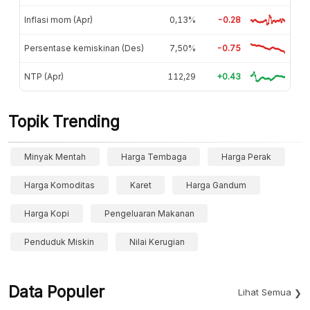
Inflasi mom (Apr)
0,13%
-0.28
Persentase kemiskinan (Des)
7,50%
-0.75
NTP (Apr)
112,29
+0.43
Topik Trending
Minyak Mentah
Harga Tembaga
Harga Perak
Harga Komoditas
Karet
Harga Gandum
Harga Kopi
Pengeluaran Makanan
Penduduk Miskin
Nilai Kerugian
Data Populer
Lihat Semua