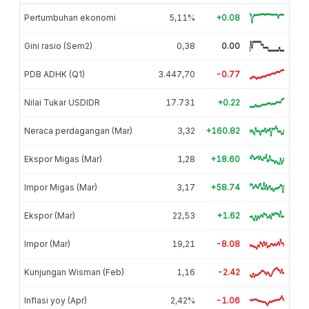
Pertumbuhan ekonomi
5,11%
+0.08
Gini rasio (Sem2)
0,38
0.00
PDB ADHK (Q1)
3.447,70
-0.77
Nilai Tukar USDIDR
17.731
+0.22
Neraca perdagangan (Mar)
3,32
+160.82
Ekspor Migas (Mar)
1,28
+18.60
Impor Migas (Mar)
3,17
+58.74
Ekspor (Mar)
22,53
+1.62
Impor (Mar)
19,21
-8.08
Kunjungan Wisman (Feb)
1,16
-2.42
Inflasi yoy (Apr)
2,42%
-1.06