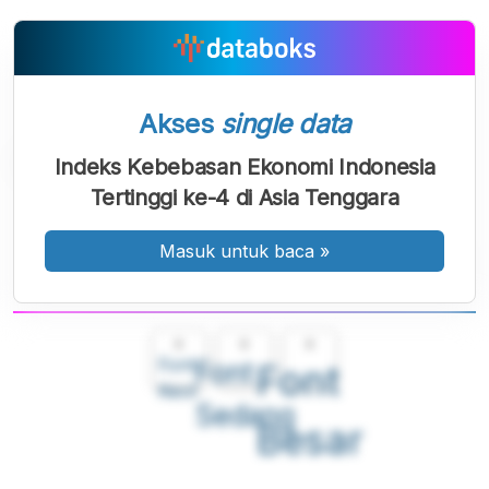
Akses
single data
Indeks Kebebasan Ekonomi Indonesia
Tertinggi ke-4 di Asia Tenggara
Masuk untuk baca
»
A
A
A
Font
Font
Font
Kecil
Sedang
Besar