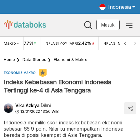
Indonesia
Masuk
Makro
17.731
2,42%
KAR USD/IDR
INFLASI YOY (APR)
INFLASI MOM (APR)
Home
Data Stories
Ekonomi & Makro
EKONOMI & MAKRO
Indeks Kebebasan Ekonomi Indonesia
Tertinggi ke-4 di Asia Tenggara
Vika Azkiya Dihni
13/01/2022 13:50 WIB
Indonesia memiliki skor indeks kebebasan ekonomi
sebesar 66,9 poin. Nilai itu menempatkan Indonesia
berada di posisi keempat di Asia Tenggara.