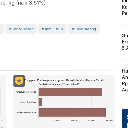
In
 per kg (naik 3.51%)
Ka
Pe
g
#cabai Besar
#bbm Turun
#cabai Kering
Gu
Er
8 
Ha
An
Rp
Ag