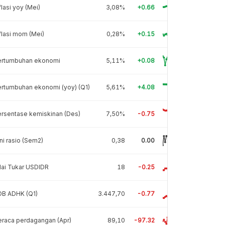
flasi yoy (Mei)
3,08%
+0.66
flasi mom (Mei)
0,28%
+0.15
ertumbuhan ekonomi
5,11%
+0.08
rtumbuhan ekonomi (yoy) (Q1)
5,61%
+4.08
rsentase kemiskinan (Des)
7,50%
-0.75
ni rasio (Sem2)
0,38
0.00
lai Tukar USDIDR
18
-0.25
DB ADHK (Q1)
3.447,70
-0.77
raca perdagangan (Apr)
89,10
-97.32