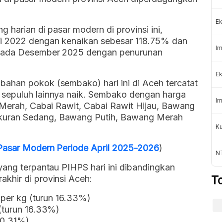
Ek
g harian di pasar modern di provinsi ini,
i 2022 dengan kenaikan sebesar 118.75% dan
Im
 pada Desember 2025 dengan penurunan
Ek
ahan pokok (sembako) hari ini di Aceh tercatat
 sepuluh lainnya naik. Sembako dengan harga
Im
 Merah, Cabai Rawit, Cabai Rawit Hijau, Bawang
kuran Sedang, Bawang Putih, Bawang Merah
Ku
 Pasar Modern Periode April 2025-2026
)
N
yang terpantau PIHPS hari ini dibandingkan
khir di provinsi Aceh:
T
 per kg (turun 16.33%)
 (turun 16.33%)
k 0.31%)