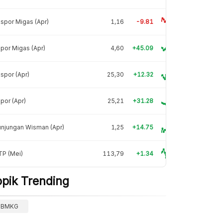
spor Migas (Apr)
1,16
-9.81
por Migas (Apr)
4,60
+45.09
spor (Apr)
25,30
+12.32
por (Apr)
25,21
+31.28
njungan Wisman (Apr)
1,25
+14.75
TP (Mei)
113,79
+1.34
opik Trending
BMKG