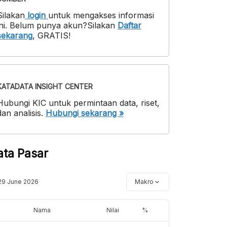
Silakan
login
untuk mengakses informasi
ni
.
Belum punya akun?
Silakan
Daftar
sekarang
,
GRATIS!
KATADATA INSIGHT CENTER
Hubungi KIC untuk permintaan data, riset,
dan analisis.
Hubungi sekarang »
ata Pasar
29 June 2026
Makro
Nama
Nilai
%