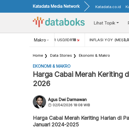
Katadata Media Network
Katadata.co.id
K
Lihat Topik
 (APR)
1,25
NILAI TUKAR USD/IDR
Makro
18
INFLASI YOY (MEI)
3,
Home
Data Stories
Ekonomi & Makro
EKONOMI & MAKRO
Harga Cabai Merah Keriting d
2026
Agus Dwi Darmawan
02/04/2026 18:08 WIB
Harga Cabai Merah Keriting Harian di P
Januari 2024-2025