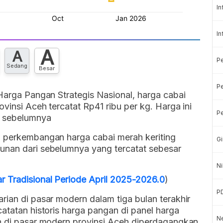
In
In
A
A
P
Sedang
Besar
Pe
 Harga Pangan Strategis Nasional, harga cabai
ovinsi Aceh tercatat Rp41 ribu per kg. Harga ini
Pe
i sebelumnya
, perkembangan harga cabai merah keriting
Gi
unan dari sebelumnya yang tercatat sebesar
Ni
r Tradisional Periode April 2025-2026.0
)
P
rian di pasar modern dalam tiga bulan terakhir
catatan historis harga pangan di panel harga
Ne
an di pasar modern provinsi Aceh diperdagangkan