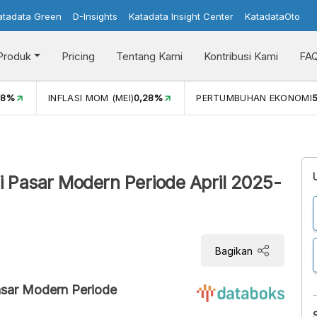
atadata Green
D-Insights
Katadata Insight Center
KatadataOto
Produk
Pricing
Tentang Kami
Kontribusi Kami
FA
08%
INFLASI MOM (MEI)
0,28%
PERTUMBUHAN EKONOMI
5
i Pasar Modern Periode April 2025-
Bagikan
asar Modern Periode