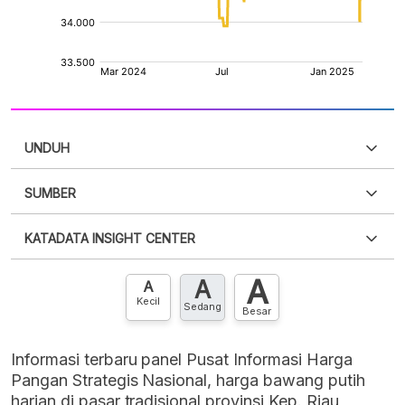
UNDUH
SUMBER
PDF
PNG
Silakan
login
untuk mengakses informasi ini
.
Belum
KATADATA INSIGHT CENTER
punya akun?
Silakan
Daftar sekarang
,
GRATIS!
XLS
EMBED
A
A
Hubungi sekarang »
A
Kecil
Sedang
Besar
Informasi terbaru panel Pusat Informasi Harga
Pangan Strategis Nasional, harga bawang putih
harian di pasar tradisional provinsi Kep. Riau