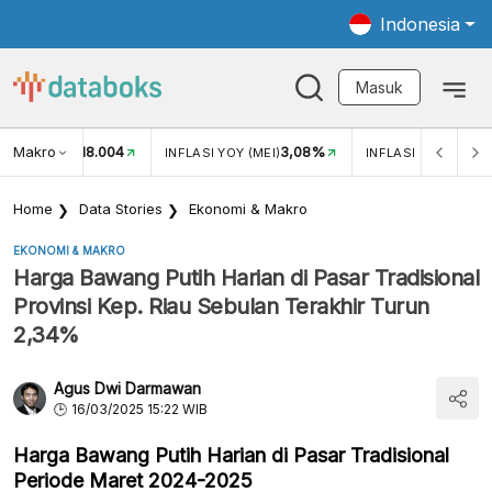
Indonesia
Masuk
Makro
18.004
3,08%
UKAR USD/IDR
INFLASI YOY (MEI)
INFLASI MOM (MEI)
Home
Data Stories
Ekonomi & Makro
EKONOMI & MAKRO
Harga Bawang Putih Harian di Pasar Tradisional
Provinsi Kep. Riau Sebulan Terakhir Turun
2,34%
Agus Dwi Darmawan
16/03/2025 15:22 WIB
Harga Bawang Putih Harian di Pasar Tradisional
Periode Maret 2024-2025