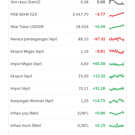
Gini rasio (Sem2)
0,38
0.00
PDB ADHK (Q1)
3.447,70
-0.77
Nilai Tukar USDIDR
18.004
+0.09
Neraca perdagangan (Apr)
89,10
-97.32
Ekspor Migas (Apr)
1,16
-9.81
Impor Migas (Apr)
4,60
+45.09
Ekspor (Apr)
25,30
+12.32
Impor (Apr)
25,21
+31.28
Kunjungan Wisman (Apr)
1,25
+14.75
Inflasi yoy (Mei)
3,08%
+0.66
Inflasi mom (Mei)
0,28%
+0.15