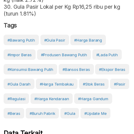
30. Gula Pasir Lokal per Kg Rp16,25 ribu per kg
(turun 1.81%)
Tags
#Bawang Putih
#Gula Pasir
#Harga Barang
#Impor Beras
#produsen Bawang Putih
#lada Putih
#konsumsi Bawang Putih
#bansos Beras
#Ekspor Beras
#gula Darah
#harga Tembakau
#stok Beras
#pasir
#regulasi
#harga Kendaraan
#harga Gandum
#Beras
#Buruh Pabrik
#Gula
#Update Me
Data Terkait