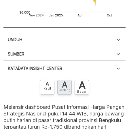
UNDUH
SUMBER
PDF
PNG
Silakan
login
untuk mengakses informasi ini
.
Belum
KATADATA INSIGHT CENTER
punya akun?
Silakan
Daftar sekarang
,
GRATIS!
XLS
EMBED
A
A
Hubungi sekarang »
A
Kecil
Sedang
Besar
Melansir dashboard Pusat Informasi Harga Pangan
Strategis Nasional pukul 14:44 WIB, harga bawang
putih harian di pasar tradisional provinsi Bengkulu
terpantau turun Rp-1.750 dibandingkan hari