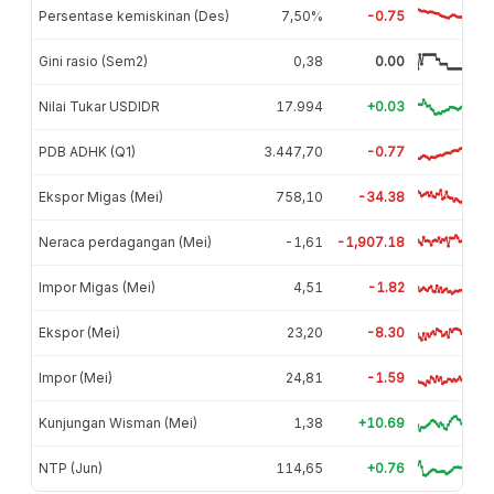
Persentase kemiskinan (Des)
7,50%
-0.75
Gini rasio (Sem2)
0,38
0.00
Nilai Tukar USDIDR
17.994
+0.03
PDB ADHK (Q1)
3.447,70
-0.77
Ekspor Migas (Mei)
758,10
-34.38
Neraca perdagangan (Mei)
-1,61
-1,907.18
Impor Migas (Mei)
4,51
-1.82
Ekspor (Mei)
23,20
-8.30
Impor (Mei)
24,81
-1.59
Kunjungan Wisman (Mei)
1,38
+10.69
NTP (Jun)
114,65
+0.76