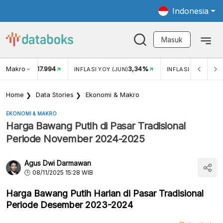
Indonesia
Masuk
Makro
17.994
3,34%
UKAR USD/IDR
INFLASI YOY (JUN)
INFLASI MOM (JUN
Home
Data Stories
Ekonomi & Makro
EKONOMI & MAKRO
Harga Bawang Putih di Pasar Tradisional
Periode November 2024-2025
Agus Dwi Darmawan
08/11/2025 15:28 WIB
Harga Bawang Putih Harian di Pasar Tradisional
Periode Desember 2023-2024