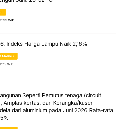
FI
21:33 WIB
26, Indeks Harga Lampu Naik 2,16%
& MAKRO
21:15 WIB
angunan Seperti Pemutus tenaga (circuit
), Amplas kertas, dan Kerangka/kusen
ndela dari aluminium pada Juni 2026 Rata-rata
,95%