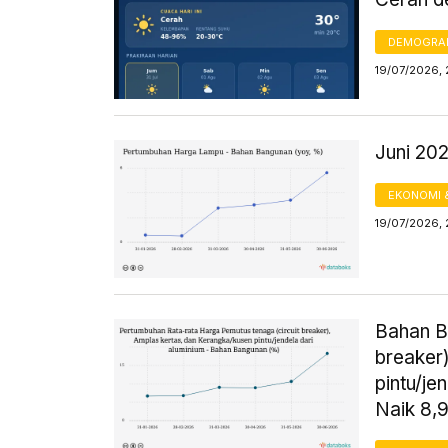
DEMOGRA
19/07/2026, 
Juni 20
EKONOMI 
19/07/2026, 
Bahan B
breaker
pintu/je
Naik 8