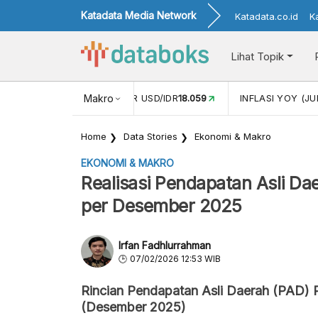
Katadata Media Network
Katadata.co.id
K
Lihat Topik
 (MEI)
1,38
NILAI TUKAR USD/IDR
Makro
18.059
INFLASI YOY (JU
Home
Data Stories
Ekonomi & Makro
EKONOMI & MAKRO
Realisasi Pendapatan Asli D
per Desember 2025
Irfan Fadhlurrahman
07/02/2026 12:53 WIB
Rincian Pendapatan Asli Daerah (PAD)
(Desember 2025)