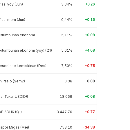
flasi yoy (Jun)
3,34%
+0.26
flasi mom (Jun)
0,44%
+0.16
ertumbuhan ekonomi
5,11%
+0.08
rtumbuhan ekonomi (yoy) (Q1)
5,61%
+4.08
rsentase kemiskinan (Des)
7,50%
-0.75
ni rasio (Sem2)
0,38
0.00
lai Tukar USDIDR
18.059
+0.08
DB ADHK (Q1)
3.447,70
-0.77
spor Migas (Mei)
758,10
-34.38