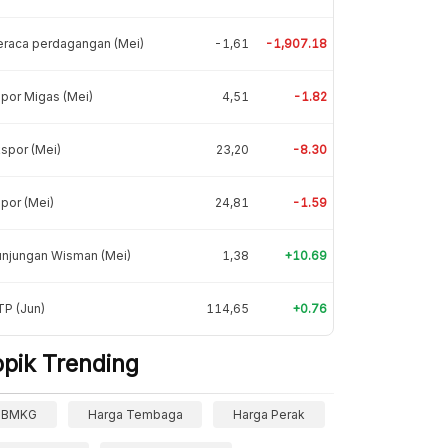
eraca perdagangan (Mei)
-1,61
-1,907.18
por Migas (Mei)
4,51
-1.82
spor (Mei)
23,20
-8.30
por (Mei)
24,81
-1.59
unjungan Wisman (Mei)
1,38
+10.69
P (Jun)
114,65
+0.76
opik Trending
BMKG
Harga Tembaga
Harga Perak