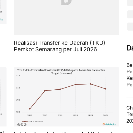
Realisasi Transfer ke Daerah (TKD)
D
Pemkot Semarang per Juli 2026
Be
Pe
Ke
Pe
Ch
Te
20