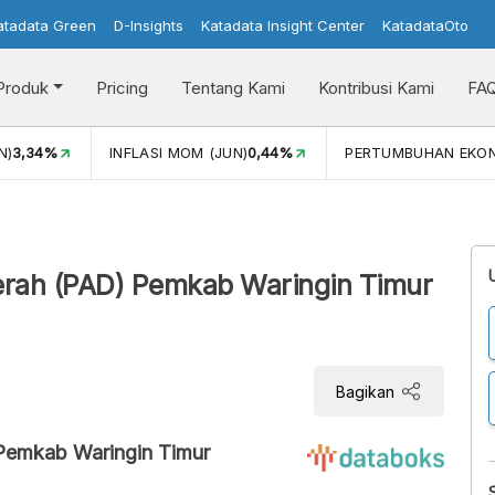
atadata Green
D-Insights
Katadata Insight Center
KatadataOto
Produk
Pricing
Tentang Kami
Kontribusi Kami
FA
N)
3,34%
INFLASI MOM (JUN)
0,44%
PERTUMBUHAN EKO
aerah (PAD) Pemkab Waringin Timur
Bagikan
 Pemkab Waringin Timur