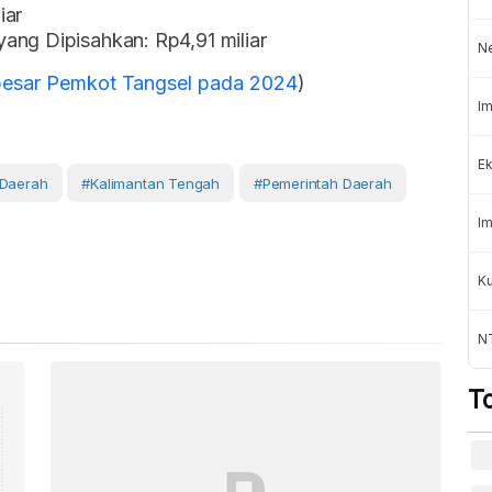
iar
ang Dipisahkan: Rp4,91 miliar
N
besar Pemkot Tangsel pada 2024
)
Im
Ek
 Daerah
#Kalimantan Tengah
#Pemerintah Daerah
Im
K
NT
T