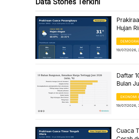
Data Stories Terkini
Prakiraa
Hujan R
DEMOGRA
19/07/2026, 
Daftar 
Bulan J
EKONOMI 
19/07/2026, 
Cuaca Ti
Cerah d