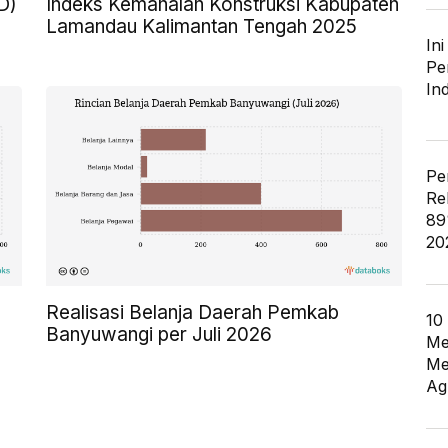
D)
Indeks Kemahalan Konstruksi Kabupaten
Lamandau Kalimantan Tengah 2025
In
Pe
In
Pe
Re
89
20
Realisasi Belanja Daerah Pemkab
10
Banyuwangi per Juli 2026
Me
Me
Ag