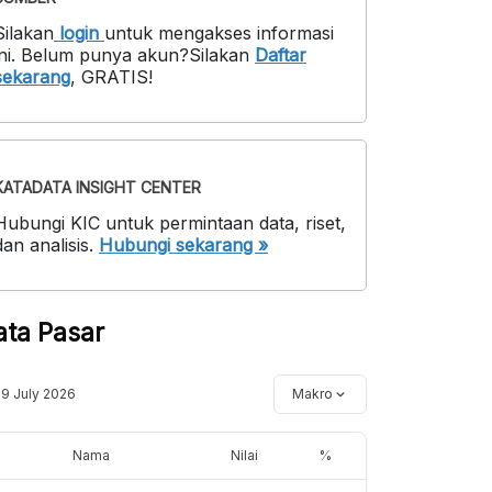
Silakan
login
untuk mengakses informasi
ni
.
Belum punya akun?
Silakan
Daftar
sekarang
,
GRATIS!
KATADATA INSIGHT CENTER
Hubungi KIC untuk permintaan data, riset,
dan analisis.
Hubungi sekarang »
ata Pasar
19 July 2026
Makro
Nama
Nilai
%