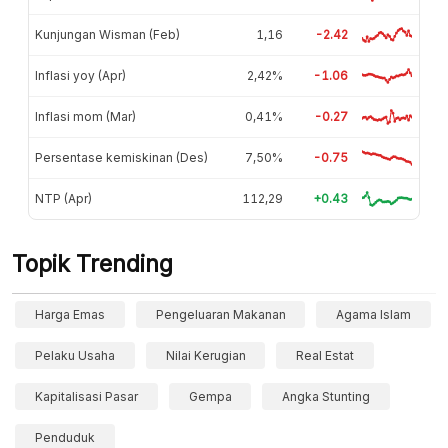
Kunjungan Wisman (Feb)
1,16
-2.42
Inflasi yoy (Apr)
2,42%
-1.06
Inflasi mom (Mar)
0,41%
-0.27
Persentase kemiskinan (Des)
7,50%
-0.75
NTP (Apr)
112,29
+0.43
Topik Trending
Harga Emas
Pengeluaran Makanan
Agama Islam
Pelaku Usaha
Nilai Kerugian
Real Estat
Kapitalisasi Pasar
Gempa
Angka Stunting
Penduduk