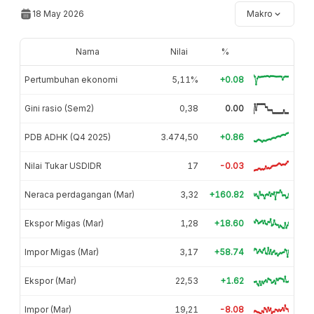
18 May 2026
Makro
Nama
Nilai
%
Pertumbuhan ekonomi
5,11%
+0.08
Gini rasio (Sem2)
0,38
0.00
PDB ADHK (Q4 2025)
3.474,50
+0.86
Nilai Tukar USDIDR
17
-0.03
Neraca perdagangan (Mar)
3,32
+160.82
Ekspor Migas (Mar)
1,28
+18.60
Impor Migas (Mar)
3,17
+58.74
Ekspor (Mar)
22,53
+1.62
Impor (Mar)
19,21
-8.08