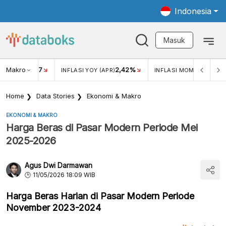
Indonesia
Masuk
Makro
17
2,42%
0,4
KAR USD/IDR
INFLASI YOY (APR)
INFLASI MOM (MAR)
Home
Data Stories
Ekonomi & Makro
EKONOMI & MAKRO
Harga Beras di Pasar Modern Periode Mei
2025-2026
Agus Dwi Darmawan
11/05/2026 18:09 WIB
Harga Beras Harian di Pasar Modern Periode
November 2023-2024