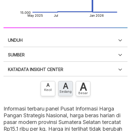
UNDUH
SUMBER
PDF
PNG
Silakan
login
untuk mengakses informasi ini
.
Belum
KATADATA INSIGHT CENTER
punya akun?
Silakan
Daftar sekarang
,
GRATIS!
XLS
EMBED
A
A
Hubungi sekarang »
A
Kecil
Sedang
Besar
Informasi terbaru panel Pusat Informasi Harga
Pangan Strategis Nasional, harga beras harian di
pasar modern provinsi Sumatera Selatan tercatat
Rp15,1 ribu per kg. Harga ini terlihat tidak berubah