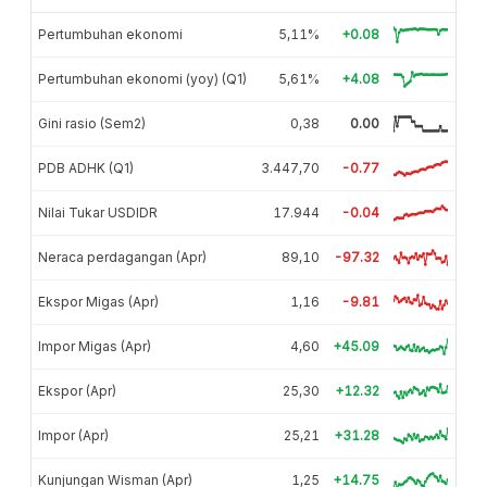
Pertumbuhan ekonomi
5,11%
+0.08
Pertumbuhan ekonomi (yoy) (Q1)
5,61%
+4.08
Gini rasio (Sem2)
0,38
0.00
PDB ADHK (Q1)
3.447,70
-0.77
Nilai Tukar USDIDR
17.944
-0.04
Neraca perdagangan (Apr)
89,10
-97.32
Ekspor Migas (Apr)
1,16
-9.81
Impor Migas (Apr)
4,60
+45.09
Ekspor (Apr)
25,30
+12.32
Impor (Apr)
25,21
+31.28
Kunjungan Wisman (Apr)
1,25
+14.75