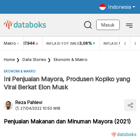
Indonesia
Masuk
Makro
17.944
3,08%
UKAR USD/IDR
INFLASI YOY (MEI)
INFLASI MOM (MEI)
Home
Data Stories
Ekonomi & Makro
EKONOMI & MAKRO
Ini Penjualan Mayora, Produsen Kopiko yang
Viral Berkat Elon Musk
Reza Pahlevi
27/04/2022 10:50 WIB
Penjualan Makanan dan Minuman Mayora (2021)