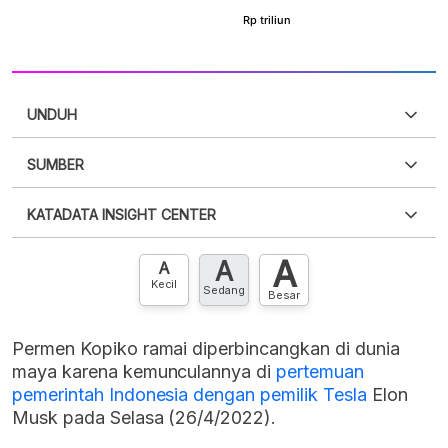
UNDUH
SUMBER
PDF
PNG
Silakan
login
untuk mengakses informasi ini
.
Belum
KATADATA INSIGHT CENTER
punya akun?
Silakan
Daftar sekarang
,
GRATIS!
XLS
EMBED
A
A
Hubungi sekarang »
A
Kecil
Sedang
Besar
Permen Kopiko ramai diperbincangkan di dunia
maya karena kemunculannya di
pertemuan
pemerintah Indonesia dengan pemilik Tesla
Elon
Musk pada Selasa (26/4/2022).