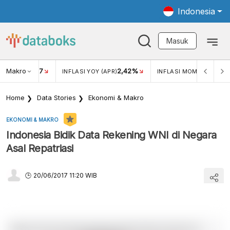
Indonesia
Masuk
Makro
17
2,42%
0,4
KAR USD/IDR
INFLASI YOY (APR)
INFLASI MOM (MAR)
Home
Data Stories
Ekonomi & Makro
EKONOMI & MAKRO
Indonesia Bidik Data Rekening WNI di Negara
Asal Repatriasi
20/06/2017 11:20 WIB