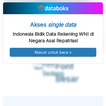
Akses
single data
Indonesia Bidik Data Rekening WNI di
Negara Asal Repatriasi
Masuk untuk baca
»
A
A
A
Font
Font
Font
Kecil
Sedang
Besar