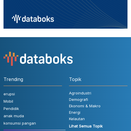
Trending
Topik
Agroindustri
erupsi
Demografi
Mobil
Ekonomi & Makro
Pendidik
Energi
anak muda
Kelautan
konsumsi pangan
Lihat Semua Topik