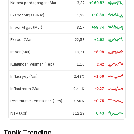
Neraca perdagangan (Mar)
3,32
+160.82
Ekspor Migas (Mar)
1,28
+18.60
Impor Migas (Mar)
3,17
+58.74
Ekspor (Mar)
22,53
+1.62
Impor (Mar)
19,21
-8.08
Kunjungan Wisman (Feb)
1,16
-2.42
Inflasi yoy (Apr)
2,42%
-1.06
Inflasi mom (Mar)
0,41%
-0.27
Persentase kemiskinan (Des)
7,50%
-0.75
NTP (Apr)
112,29
+0.43
Topik Trending