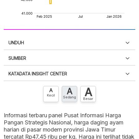
UNDUH
SUMBER
PDF
PNG
Silakan
login
untuk mengakses informasi ini
.
Belum
KATADATA INSIGHT CENTER
punya akun?
Silakan
Daftar sekarang
,
GRATIS!
XLS
EMBED
A
A
Hubungi sekarang »
A
Kecil
Sedang
Besar
Informasi terbaru panel Pusat Informasi Harga
Pangan Strategis Nasional, harga daging ayam
harian di pasar modern provinsi Jawa Timur
tercatat Rp47,45 ribu per kg. Harga ini terlihat tidak