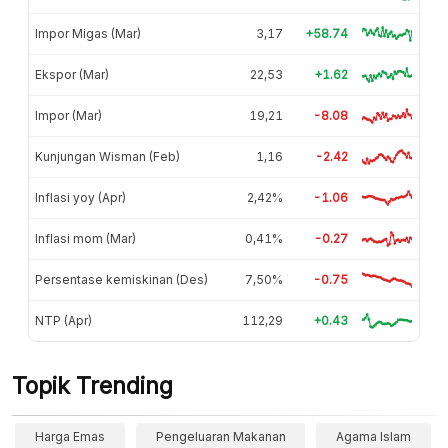
Impor Migas (Mar)
3,17
+58.74
Ekspor (Mar)
22,53
+1.62
Impor (Mar)
19,21
-8.08
Kunjungan Wisman (Feb)
1,16
-2.42
Inflasi yoy (Apr)
2,42%
-1.06
Inflasi mom (Mar)
0,41%
-0.27
Persentase kemiskinan (Des)
7,50%
-0.75
NTP (Apr)
112,29
+0.43
Topik Trending
Harga Emas
Pengeluaran Makanan
Agama Islam