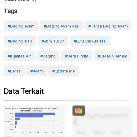
Tags
#daging Ayam
#daging Ayam Ras
#harga Daging Ayam
#daging Ikan
#bbm Turun
#BBM Berkualitas
#kualitas Air
#Daging
#beras India
#beras Vietnam
#Beras
#Ayam
#Update Me
Data Terkait