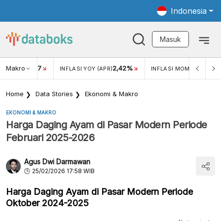
Indonesia
Masuk
Makro
17
2,42%
0,4
KAR USD/IDR
INFLASI YOY (APR)
INFLASI MOM (MAR)
Home
Data Stories
Ekonomi & Makro
EKONOMI & MAKRO
Harga Daging Ayam di Pasar Modern Periode
Februari 2025-2026
Agus Dwi Darmawan
25/02/2026 17:58 WIB
Harga Daging Ayam di Pasar Modern Periode
Oktober 2024-2025