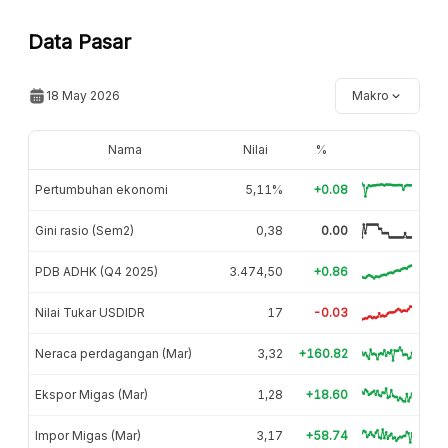
Data Pasar
18 May 2026
Makro
Nama
Nilai
%
Pertumbuhan ekonomi
5,11%
+0.08
Gini rasio (Sem2)
0,38
0.00
PDB ADHK (Q4 2025)
3.474,50
+0.86
Nilai Tukar USDIDR
17
-0.03
Neraca perdagangan (Mar)
3,32
+160.82
Ekspor Migas (Mar)
1,28
+18.60
Impor Migas (Mar)
3,17
+58.74