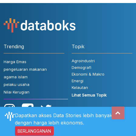
Trending
Topik
Agroindustri
Harga Emas
Demografi
pengeluaran makanan
Ekonomi & Makro
agama islam
Energi
pelaku usaha
Kelautan
Nilai Kerugian
Lihat Semua Topik
Dapatkan akses Data Stories lebih banyak
dengan harga lebih ekonomis.
BERLANGGANAN
Aturan Pengguna
FAQ
Hubungi Kami
Kebijakan Privasi
Disclaimer