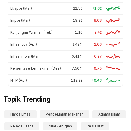
Ekspor (Mar)
22,53
+1.62
Impor (Mar)
19,21
-8.08
Kunjungan Wisman (Feb)
1,16
-2.42
Inflasi yoy (Apr)
2,42%
-1.06
Inflasi mom (Mar)
0,41%
-0.27
Persentase kemiskinan (Des)
7,50%
-0.75
NTP (Apr)
112,29
+0.43
Topik Trending
Harga Emas
Pengeluaran Makanan
Agama Islam
Pelaku Usaha
Nilai Kerugian
Real Estat