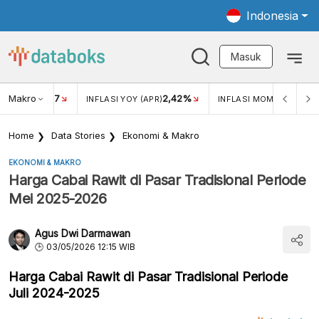
Indonesia
Masuk
Makro
17
2,42%
0,4
KAR USD/IDR
INFLASI YOY (APR)
INFLASI MOM (MAR)
Home
Data Stories
Ekonomi & Makro
EKONOMI & MAKRO
Harga Cabai Rawit di Pasar Tradisional Periode
Mei 2025-2026
Agus Dwi Darmawan
03/05/2026 12:15 WIB
Harga Cabai Rawit di Pasar Tradisional Periode
Juli 2024-2025