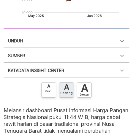
UNDUH
SUMBER
PDF
PNG
Silakan
login
untuk mengakses informasi ini
.
Belum
KATADATA INSIGHT CENTER
punya akun?
Silakan
Daftar sekarang
,
GRATIS!
XLS
EMBED
A
A
Hubungi sekarang »
A
Kecil
Sedang
Besar
Melansir dashboard Pusat Informasi Harga Pangan
Strategis Nasional pukul 11:44 WIB, harga cabai
rawit harian di pasar tradisional provinsi Nusa
Tenggara Barat tidak mengalami perubahan