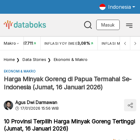
Indonesia
Masuk
Makro
17.711
3,08%
0
UKAR USD/IDR
INFLASI YOY (MEI)
INFLASI MOM (MEI)
Home
Data Stories
Ekonomi & Makro
EKONOMI & MAKRO
Harga Minyak Goreng di Papua Termahal Se-
Indonesia (Jumat, 16 Januari 2026)
Agus Dwi Darmawan
17/01/2026 15:56 WIB
10 Provinsi Terpilih Harga Minyak Goreng Tertinggi
(Jumat, 16 Januari 2026)