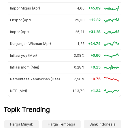
Impor Migas (Apr)
4,60
+45.09
Ekspor (Apr)
25,30
+12.32
Impor (Apr)
25,21
+31.28
Kunjungan Wisman (Apr)
1,25
+14.75
Inflasi yoy (Mei)
3,08%
+0.66
Inflasi mom (Mei)
0,28%
+0.15
Persentase kemiskinan (Des)
7,50%
-0.75
NTP (Mei)
113,79
+1.34
Topik Trending
Harga Minyak
Harga Tembaga
Bank Indonesia