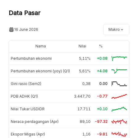
Data Pasar
16 June 2026
Makro
Nama
Nilai
%
Pertumbuhan ekonomi
5,11%
+0.08
Pertumbuhan ekonomi (yoy) (Q1)
5,61%
+4.08
Gini rasio (Sem2)
0,38
0.00
PDB ADHK (Q1)
3.447,70
-0.77
Nilai Tukar USDIDR
17.711
+0.10
Neraca perdagangan (Apr)
89,10
-97.32
Ekspor Migas (Apr)
1,16
-9.81