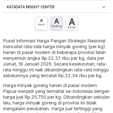
Silakan
login
untuk mengakses informasi ini
.
Belum
KATADATA INSIGHT CENTER
punya akun?
Silakan
Daftar sekarang
,
GRATIS!
XLS
EMBED
A
A
Hubungi sekarang »
A
Kecil
Sedang
Besar
Pusat Informasi Harga Pangan Strategis Nasional
mencatat rata-rata harga minyak goreng (per kg)
harian di pasar modern di beberapa provinsi telah
menyentuh angka Rp.22,37 ribu per kg, data per
Jumat, 16 Januari 2026. Secara keseluruhan, rata-
rata minggu ini naik dibandingkan rata-rata minggu
sebelumnya yang tercatat Rp.22,34 ribu per kg.
Harga minyak goreng harian di pasar modern
Papua menjadi yang termahal se-Indonesia dengan
harga jual Rp.25.750 per kg. Dibandingkan sebulan
lalu, harga minyak goreng di provinsi ini tidak
mengalami perubahan. Harga jual tertinggi yang